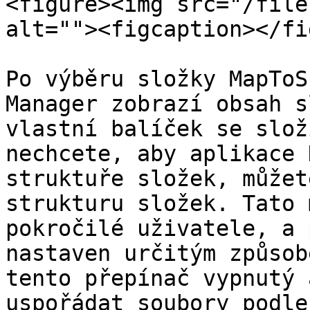
<figure><img src="/file
alt=""><figcaption></fi
Po výběru složky MapToS
Manager zobrazí obsah s
vlastní balíček se slož
nechcete, aby aplikace 
struktuře složek, můžet
strukturu složek. Tato 
pokročilé uživatele, a 
nastaven určitým způsob
tento přepínač vypnutý 
uspořádat soubory podle