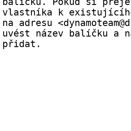
balíčku. Pokud si přeje
vlastníka k existujícíh
na adresu <dynamoteam@d
uvést název balíčku a n