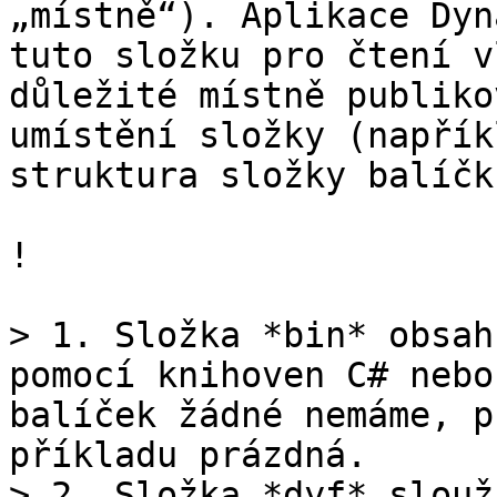
„místně“). Aplikace Dyn
tuto složku pro čtení v
důležité místně publiko
umístění složky (napřík
struktura složky balíčk
!

> 1. Složka *bin* obsah
pomocí knihoven C# nebo
balíček žádné nemáme, p
příkladu prázdná.

> 2. Složka *dyf* slouž