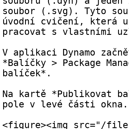
souborů (.dyn) a jeden 
soubor (.svg). Tyto sou
úvodní cvičení, která u
pracovat s vlastními uzl
V aplikaci Dynamo začně
*Balíčky > Package Mana
balíček*.

Na kartě *Publikovat ba
pole v levé části okna.

<figure><img src="/file