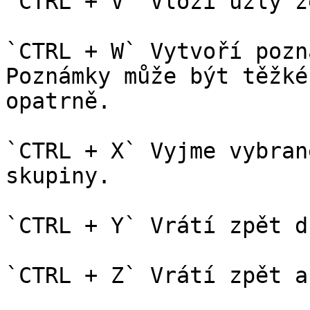
`CTRL + V` Vloží uzly z
`CTRL + W` Vytvoří pozn
Poznámky může být těžké
opatrně.

`CTRL + X` Vyjme vybran
skupiny.

`CTRL + Y` Vrátí zpět d
`CTRL + Z` Vrátí zpět ak