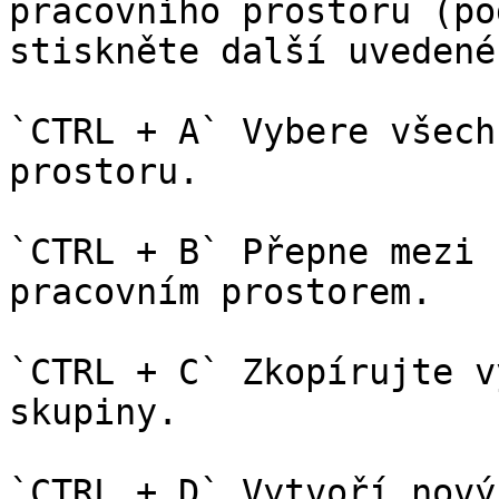
pracovního prostoru (po
stiskněte další uvedené
`CTRL + A` Vybere všech
prostoru.

`CTRL + B` Přepne mezi 
pracovním prostorem.

`CTRL + C` Zkopírujte v
skupiny.

`CTRL + D` Vytvoří nový