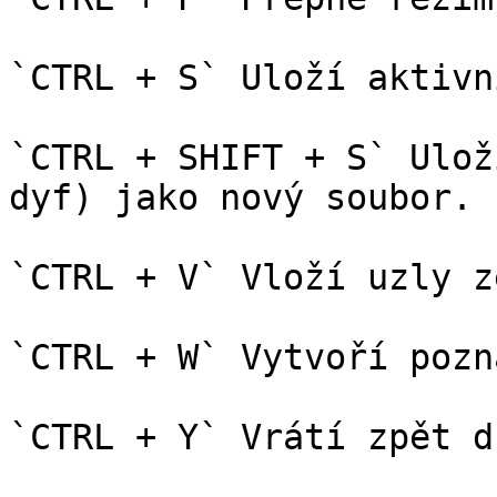
`CTRL + S` Uloží aktivn
`CTRL + SHIFT + S` Ulož
dyf) jako nový soubor.

`CTRL + V` Vloží uzly z
`CTRL + W` Vytvoří pozn
`CTRL + Y` Vrátí zpět d