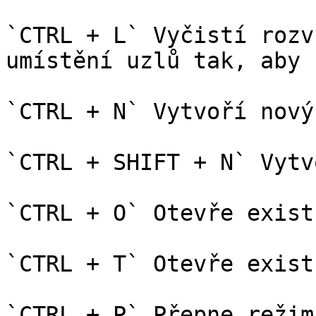
`CTRL + L` Vyčistí rozv
umístění uzlů tak, aby 
`CTRL + N` Vytvoří nový
`CTRL + SHIFT + N` Vytv
`CTRL + O` Otevře exist
`CTRL + T` Otevře exist
`CTRL + P` Přepne režim