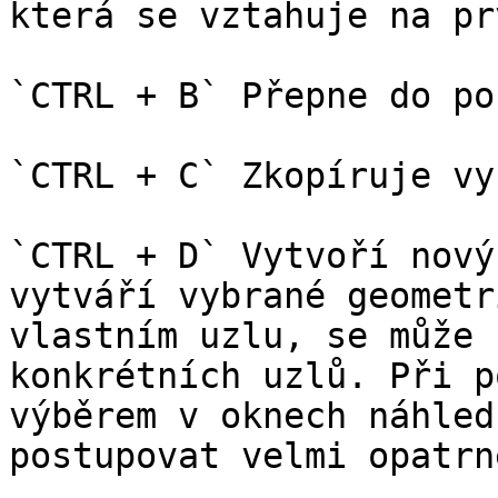
která se vztahuje na pr
`CTRL + B` Přepne do po
`CTRL + C` Zkopíruje vy
`CTRL + D` Vytvoří nový
vytváří vybrané geometr
vlastním uzlu, se může 
konkrétních uzlů. Při p
výběrem v oknech náhled
postupovat velmi opatrně