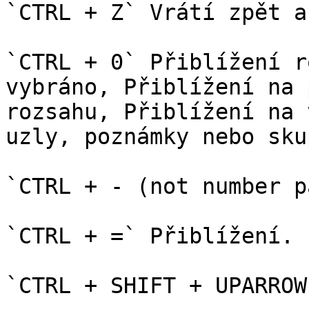
`CTRL + Z` Vrátí zpět ak
`CTRL + 0` Přiblížení r
vybráno, Přiblížení na 
rozsahu, Přiblížení na 
uzly, poznámky nebo sku
`CTRL + - (not number p
`CTRL + =` Přiblížení.

`CTRL + SHIFT + UPARROW