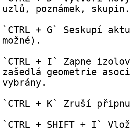
uzlů, poznámek, skupin.

`CTRL + G` Seskupí aktu
možné).

`CTRL + I` Zapne izolov
zašedlá geometrie asoci
vybrány.

`CTRL + K` Zruší připnu
`CTRL + SHIFT + I` Vlož