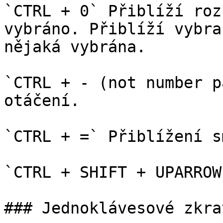
`CTRL + 0` Přiblíží roz
vybráno. Přiblíží vybra
nějaká vybrána.

`CTRL + - (not number p
otáčení.

`CTRL + =` Přiblížení s
`CTRL + SHIFT + UPARROW
### Jednoklávesové zkra