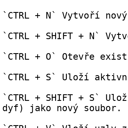
`CTRL + N` Vytvoří nový
`CTRL + SHIFT + N` Vytv
`CTRL + O` Otevře exist
`CTRL + S` Uloží aktivn
`CTRL + SHIFT + S` Ulož
dyf) jako nový soubor.
