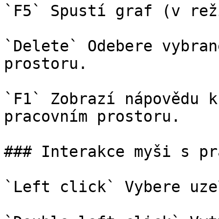
`F5` Spustí graf (v rež
`Delete` Odebere vybran
prostoru.

`F1` Zobrazí nápovědu k
pracovním prostoru.

### Interakce myši s pr
`Left click` Vybere uzel