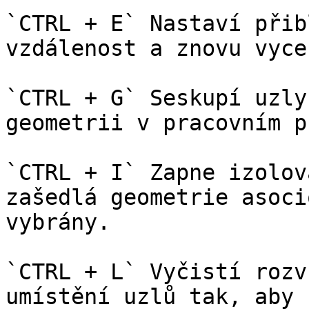
`CTRL + E` Nastaví přib
vzdálenost a znovu vyce
`CTRL + G` Seskupí uzly
geometrii v pracovním p
`CTRL + I` Zapne izolov
zašedlá geometrie asoci
vybrány.

`CTRL + L` Vyčistí rozv
umístění uzlů tak, aby 