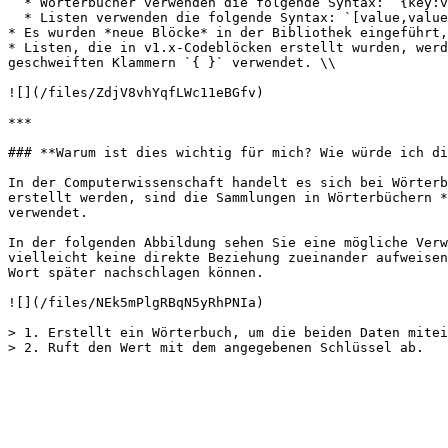
  * Wörterbücher verwenden die folgende Syntax: `{key:value}`

  * Listen verwenden die folgende Syntax: `[value,value,value]`

* Es wurden *neue Blöcke* in der Bibliothek eingeführt,
* Listen, die in v1.x-Codeblöcken erstellt wurden, werd
geschweiften Klammern `{ }` verwendet. \\

![](/files/ZdjV8vhYqfLWc11eBGfv)

***

### **Warum ist dies wichtig für mich? Wie würde ich di
In der Computerwissenschaft handelt es sich bei Wörterb
erstellt werden, sind die Sammlungen in Wörterbüchern *
verwendet.

In der folgenden Abbildung sehen Sie eine mögliche Verw
vielleicht keine direkte Beziehung zueinander aufweisen
Wort später nachschlagen können.

![](/files/NEk5mPlgRBqN5yRhPNIa)

> 1. Erstellt ein Wörterbuch, um die beiden Daten mitei