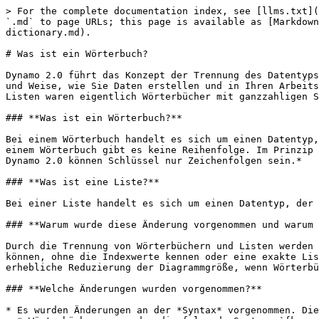
> For the complete documentation index, see [llms.txt](
`.md` to page URLs; this page is available as [Markdown
dictionary.md).

# Was ist ein Wörterbuch?

Dynamo 2.0 führt das Konzept der Trennung des Datentyps
und Weise, wie Sie Daten erstellen und in Ihren Arbeits
Listen waren eigentlich Wörterbücher mit ganzzahligen S
### **Was ist ein Wörterbuch?**

Bei einem Wörterbuch handelt es sich um einen Datentyp,
einem Wörterbuch gibt es keine Reihenfolge. Im Prinzip 
Dynamo 2.0 können Schlüssel nur Zeichenfolgen sein.*

### **Was ist eine Liste?**

Bei einer Liste handelt es sich um einen Datentyp, der 
### **Warum wurde diese Änderung vorgenommen und warum 
Durch die Trennung von Wörterbüchern und Listen werden 
können, ohne die Indexwerte kennen oder eine exakte Lis
erhebliche Reduzierung der Diagrammgröße, wenn Wörterbü
### **Welche Änderungen wurden vorgenommen?**

* Es wurden Änderungen an der *Syntax* vorgenommen. Die