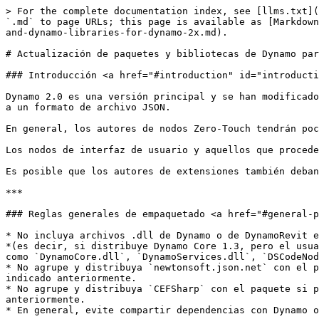
> For the complete documentation index, see [llms.txt](https://primer2.dynamobim.org/llms.txt). Markdown versions of documentation pages are available by appending `.md` to page URLs; this page is available as [Markdown](https://primer2.dynamobim.org/es/1_developer_primer_intro/3_developing_for_dynamo/6-0-updating-your-packages-and-dynamo-libraries-for-dynamo-2x.md).

# Actualización de paquetes y bibliotecas de Dynamo para Dynamo 2.x

### Introducción <a href="#introduction" id="introduction"></a>

Dynamo 2.0 es una versión principal y se han modificado o eliminado algunas API. Uno de los mayores cambios que afectará a los autores de nodos y paquetes es el paso a un formato de archivo JSON.

En general, los autores de nodos Zero-Touch tendrán poco o ningún trabajo que hacer para que sus paquetes funcionen en 2.0.

Los nodos de interfaz de usuario y aquellos que proceden directamente de NodeModel requerirán más trabajo para funcionar en 2.x.

Es posible que los autores de extensiones también deban realizar algunos cambios en función de la cantidad de API de Dynamo Core que utilicen en sus extensiones.

***

### Reglas generales de empaquetado <a href="#general-packaging-rules" id="general-packaging-rules"></a>

* No incluya archivos .dll de Dynamo o de DynamoRevit en el paquete. Dynamo ya cargará estos archivos. Si compila una versión diferente a la que ha cargado el usuario *(es decir, si distribuye Dynamo Core 1.3, pero el usuario ejecuta el paquete en Dynamo 2.0)*, se producirán extraños errores de ejecución. Esto incluye archivos .dll como `DynamoCore.dll`, `DynamoServices.dll`, `DSCodeNodes.dll` y `ProtoGeometry.dll`.
* No agrupe y distribuya `newtonsoft.json.net` con el paquete si puede evitarlo. Dynamo 2.x también cargará este archivo dll. Puede producirse el mismo problema indicado anteriormente.
* No agrupe y distribuya `CEFSharp` con el paquete si puede evitarlo. Dynamo 2.x también cargará este archivo dll. Puede producirse el mismo problema indicado anteriormente.
* En general, evite compartir dependencias con Dynamo o Revit si necesita controlar la versión de esa dependencia.

### Descripción detallada de la actualización: <a href="#upgrading-in-depth" id="upgrading-in-depth"></a>

### Nodos personalizados 1.3 - > 2.0 <a href="#custom-nodes-13----20" id="custom-nodes-13----20"></a>

[Organización de nodos personalizados en librarie.js](https://github.com/DynamoDS/Dynamo/wiki/Library-2.0-Add-Ons-Organization#customnodes)

Problemas conocidos

* La coincidencia de un nombre de nodo y un nombre de categoría personalizados en el mismo nivel en librarie.js provoca un comportamiento inesperado. [QNTM-3653](https://jira.autodesk.com/browse/QNTM-3653): evite utilizar los mismos nombres para la categoría y los nodos.
* Los comentarios se convertirán en comentarios de bloque en lugar de comentarios de línea.
* Los nombres de tipo cortos se sustituirán por nombres completos. Por ejemplo, si no ha especificado un tipo al cargar de nuevo el nodo personalizado, aparecerá `var[]..[]`, ya que este es el tipo por defecto.

### Nodos Zero-Touch 1.3 -> 2.0 <a href="#zero-touch-nodes-13---20" id="zero-touch-nodes-13---20"></a>

* En Dynamo 2.0, los tipos de lista y diccionario se han dividido y se ha cambiado la sintaxis para crear listas y diccionarios. Las listas se inicializan mediante `[]` mientras que los diccionari