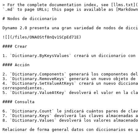
> For the complete documentation index, see [llms.txt](
`.md` to page URLs; this page is available as [Markdown
# Nodos de diccionario

Dynamo 2.0 presenta una gran variedad de nodos de dicci
![](/files/ONAOStf8nQv1SCpEd71E)

#### Crear

1. `Dictionary.ByKeysValues` creará un diccionario con 
#### Acción

2. `Dictionary.Components` generará los componentes del
3. `Dictionary.RemoveKeys` generará un nuevo objeto de 
4. `Dictionary.SetValueAtKeys` creará un nuevo dicciona
correspondientes.

5. `Dictionary.ValueAtKey` devolverá el valor en la cla
#### Consulta

6. `Dictionary.Count` le indicará cuántos pares de clav
7. `Dictionary.Keys` devolverá las claves almacenadas a
8. `Dictionary.Values` devolverá los valores almacenado