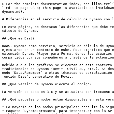
> For the complete documentation index, see [llms.txt](
`.md` to page URLs; this page is available as [Markdown
dynamo.md).

# Diferencias en el servicio de cálculo de Dynamo con l
En esta página, se destacan las diferencias que debe te
cálculo de Dynamo.

## ¿Qué es DaaS?

DaaS, Dynamo como servicio, servicio de cálculo de Dyna
ejecutarse en un contexto de nube. Esto significa que e
extensión Dynamo Player para Forma, donde los usuarios 
compartidos por sus compañeros a través de la extensión
Debido a que los gráficos se ejecutan en este contexto 
tradicionales de Dynamo (Revit, Civil 3D, etc.). Si des
nodo `Data.Remember` u otras técnicas de serialización 
función Diseño generativo de Revit.

## ¿Qué versión de Dynamo ejecuta el código?

La versión se basa en 3.x y se actualiza con frecuencia
## ¿Qué paquetes o nodos están disponibles en esta vers
* La mayoría de los nodos principales; consulte la sigu
* Paquete `DynamoFormaBeta` para interactuar con la API