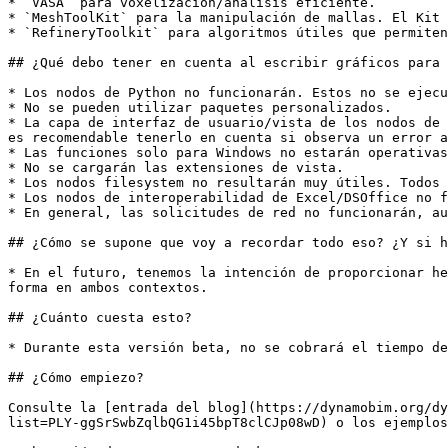
* `VASA` para voxelización/análisis eficiente.

* `MeshToolKit` para la manipulación de mallas. El Kit 
* `RefineryToolkit` para algoritmos útiles que permiten
## ¿Qué debo tener en cuenta al escribir gráficos para 
* Los nodos de Python no funcionarán. Estos no se ejecu
* No se pueden utilizar paquetes personalizados.

* La capa de interfaz de usuario/vista de los nodos de 
es recomendable tenerlo en cuenta si observa un error a
* Las funciones solo para Windows no estarán operativas
* No se cargarán las extensiones de vista.

* Los nodos filesystem no resultarán muy útiles. Todos 
* Los nodos de interoperabilidad de Excel/DSOffice no f
* En general, las solicitudes de red no funcionarán, au
## ¿Cómo se supone que voy a recordar todo eso? ¿Y si h
* En el futuro, tenemos la intención de proporcionar he
forma en ambos contextos.

## ¿Cuánto cuesta esto?

* Durante esta versión beta, no se cobrará el tiempo de
## ¿Cómo empiezo?

Consulte la [entrada del blog](https://dynamobim.org/dy
list=PLY-ggSrSwbZqlbQG1i45bpT8clCJp08wD) o los ejemplos