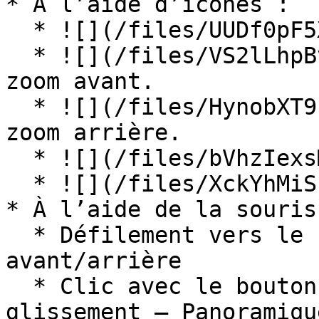
* À l’aide d’icônes :

  * ![](/files/UUDf0pF5XvGyXG37tcrg)Zoom fenêtre.

  * ![](/files/VS2lLhpBvDiXuP8bJZm9)Effectuer un 
zoom avant.

  * ![](/files/HynobXT9E8V0PwLWyonw)Effectuer un 
zoom arrière.

  * ![](/files/bVhzIexsMtt98WvfOx67)Panoramique.

  * ![](/files/XckYhMiSET04Neo46DFe)Orbit

* À l’aide de la souris 
  * Défilement vers le haut/bas au milieu – Zoom 
avant/arrière

  * Clic avec le bouton du milieu de la souris et 
glissement – Panoramique