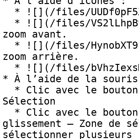
* À l’aide d’icônes :

  * ![](/files/UUDf0pF5XvGyXG37tcrg)Zoom fenêtre.

  * ![](/files/VS2lLhpBvDiXuP8bJZm9)Effectuer un 
zoom avant.

  * ![](/files/HynobXT9E8V0PwLWyonw)Effectuer un 
zoom arrière.

  * ![](/files/bVhzIexsMtt98WvfOx67)Panoramique.

* À l’aide de la souris 
  * Clic avec le bouton gauche de la souris – 
Sélection

  * Clic avec le bouton gauche de la souris et 
glissement – Zone de sé
sélectionner plusieurs 