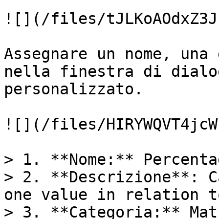
![](/files/tJLKoAOdxZ3J
Assegnare un nome, una 
nella finestra di dialo
personalizzato.

![](/files/HIRYWQVT4jcW
> 1. **Nome:** Percentag
> 2. **Descrizione**: C
one value in relation t
> 3. **Categoria:** Mat