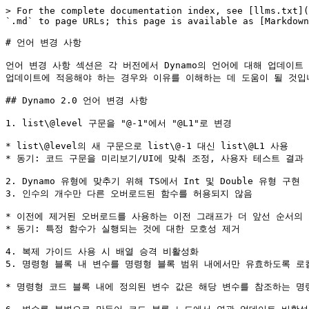
> For the complete documentation index, see [llms.txt](https://primer2.dynamobim.org/llms.txt). Markdown versions of documentation pages are available by appending `.md` to page URLs; this page is available as [Markdown](https://primer2.dynamobim.org/ko/8_coding_in_dynamo/1-dynamo-2.0-language-changes.md).

# 언어 변경 사항

언어 변경 사항 섹션은 각 버전에서 Dynamo의 언어에 대해 업데이트 및 수정된 사항에 대한 개요를 제공합니다. 이러한 변경 사항은 기능, 성능 및 사용에 영향을 미칠 수 있으며, 이 가이드는 사용자가 이러한 업데이트에 적응해야 하는 경우와 이유를 이해하는 데 도움이 될 것입니다.

## Dynamo 2.0 언어 변경 사항

1. list\@level 구문을 "@-1"에서 "@L1"로 변경

* list\@level의 새 구문으로 list\@-1 대신 list\@L1 사용
* 동기: 코드 구문을 미리보기/UI에 맞춰 조정, 사용자 테스트 결과 이 새로운 구문이 더 이해하기 쉬운 것으로 나타남

2. Dynamo 유형에 맞추기 위해 TS에서 Int 및 Double 유형 구현
3. 인수의 개수만 다른 오버로드된 함수를 허용되지 않음

* 이전에 제거된 오버로드를 사용하는 이전 그래프가 더 앞선 순서의 오버로드로 기본 설정됨
* 동기: 특정 함수가 실행되는 것에 대한 모호성 제거

4. 복제 가이드 사용 시 배열 승격 비활성화
5. 명령형 블록 내 변수를 명령형 블록 범위 내에서만 유효하도록 로컬화

* 명령형 코드 블록 내에 정의된 변수 값은 해당 변수를 참조하는 명령형 블록 내부의 변경 사항에 의해 변경되지 않습니다.

6. 변수를 불변으로 만들어 코드 블록 노드에서 연관 업데이트 비활성화
7. 모든 UI 노드를 정적 메서드로 컴파일
8. 할당 없이 return 문 지원

* 함수 정의 또는 명령형 코드에서는 "="가 필요하지 않습니다.

9. CBN에서 이전 메서드 이름 마이그레이션

* 라이브러리 탐색기 사용자 인터페이스에서의 배치와 가독성을 높이기 위해 많은 노드의 이름이 변경되었습니다.

10. 리스트를 사전으로 정리

***

알려진 문제:

* 명령형 블록의 네임스페이스 충돌로 인해 예기치 않은 입력 포트가 나타날 수 있습니다. 자세한 내용은 [GitHub 문제](https://github.com/DynamoDS/Dynamo/issues/8796)를 참고하십시오. 이 문제를 해결하려면 다음과 같이 함수를 명령형 블록 외부에 정의합니다.

```
pnt = Autodesk.Point.ByCoordinates;
lne = Autodesk.Line.ByStartPointEndPoint;

[Imperative]
{
    x = 1;
    start = pnt(0,0,0);
    end = pnt(x,x,x);
    line = lne(start,end);
    return = line;
};
```

## Dynamo 2.0 언어 변경 사항 설명

Dynamo 2.0 릴리즈의 언어가 대폭 개선되었습니다. 이러한 변경의 주요 동기는 언어를 단순화하는 것이었습니다. 최종 사용자의 이해를 높인다는 목표를 가지고 더 강력하고 유연하게 만들기 위해 DesignScript를 더 이해하기 쉽고 사용하기 간편하게 하는 데 중점을 두었습니다.

다음은 2.0에 설명된 변경 사항의 리스트입니다.

* List\@Level 구문이 단순화됨
* 순서만 다른 매개변수를 가진 오버로드된 메서드를 사용할 수 없음
* 모든 UI 노드를 정적 메서드로 컴파일
* 복제 가이드/레이싱 사용 시 리스트 승격이 비활성화됨
* 연관 블록에서 변수를 불변으로 만들어 연관 업데이트 방지
* 명령형 블록에서 변수가 명령형 범위 내에서만 유효하도록 로컬화됨
* 리스트와 사전 분리

## 1. list\@level 구문이 단순화됨

list\@level의 새 구문, `list@-1` 대신 `list@L1`을 사용함&#x20;

## 2. 순서만 다른 매개변수를 가진 오버로드된 함수를 사용할 수 없음

오버로드된 함수는 다음과 같은 여러 가지 이유로 문제가 됩니다.

* 그래프에서 UI 노드로 표시된 오버로드된 함수는 런타임에 실행되는 동일한 오버로드 함수가 아닐 수 있습니다.
* 메서드 해결은 비용이 많이 들며 오버로드된 함수에는 잘 작동하지 않습니다.
* 오버로드된 함수의 복제 동작을 이해하기 어렵습니다.

`BoundingBox.ByGeometry`을(를) 예로 들어 보겠습니다. 이전 버전의 Dynamo에서는 두 개의 오버로드된 함수가 있었습니다. 하나는 단일 값 인수를 사용했고 다른 하나는 형상 리스트를 인수로 사용했습니다.

```
BoundingBox BoundingBox.ByGeometry(geometry: Geometry) {...}
BoundingBox BoundingBox.ByGeometry(geometry: Geometry[]) {...}
```

사용자가 첫 번째 노드를 캔버스에 끌어다 놓고 형상 리스트를 연결하면 복제가 시작될 것으로 예상할 수 있습니다. 하지만 런타임에서는 다음과 같이 두 번째 오버로드가 대신 호출되기 때문에 복제는 발생하지 않습니다.&#x20;

2.0에서는 이러한 이유로 매개변수의 개수만 다른 오버로드된 함수를 허용하지 않습니다. 즉, 동일한 수와 유형의 매개변수를 가지고 있지만 순위만 다른 하나 이상의 매개변수를 가진 오버로드된 함수는 첫 번째로 정의된 오버로드만 유효하고 나머지는 컴파일러에 의해 버려집니다. 이 단순화의 주요 이점은 함수 후보를 빠르게 선택할 수 있도록 메서드 해결 로직을 단순화하는 것입니다.

2.0의 형상 라이브러리에서는 `BoundingBox.ByGeometry` 예제의 첫 번째 오버로드가 더 이상 사용되지 않도록 되었고 두 번째 오버로드만 유지되었습니다. 따라서 노드가 복제되도록 의도된 경우, 즉 첫 번째 오버로드의 컨텍스트에서 사용되는 경우 가장 짧은(또는 가장 긴) 레이싱 옵션을 사용하거나 코드 블록에서 복제 가이드를 사용해야 합니다.

```
BoundingBox.ByGeometry(geometry<1>);
```

이 예제에서 볼 수 있듯이, 더 앞선 순선의 노드는 복제된 호출과 복제되지 않은 호출 모두에서 사용될 수 있으므로 항상 더 늦은 순서의 오버로드보다 우선적으로 사용됩니다. 따라서 일반적인 규칙으로, **노드 작성자는 항상 더 늦은 순서의 오버로드 대신 더 앞선 순서의 메서드를 사용하는 것이 좋습니다.** 이렇게 하면 DesignScript 컴파일러는 항상 첫 번째로 찾은 유일한 메서드로 더 앞선 순위의 메서드