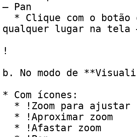
– Pan

  * Clique com o botão direito do mouse em 
qualquer lugar na tela 
!

b. No modo de **Visuali
* Com ícones:

  * !Zoom para ajustar

  * !Aproximar zoom

  * !Afastar zoom
