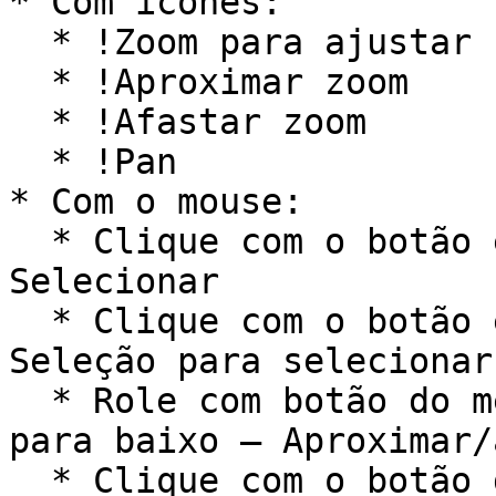
* Com ícones:

  * !Zoom para ajustar

  * !Aproximar zoom

  * !Afastar zoom

  * !Pan

* Com o mouse:

  * Clique com o botão esquerdo do mouse – 
Selecionar

  * Clique com o botão esquerdo e arraste a caixa 
Seleção para selecionar
  * Role com botão do meio do mouse para cima e 
para baixo – Aproximar/
  * Clique com o botão do meio do mouse e arraste 