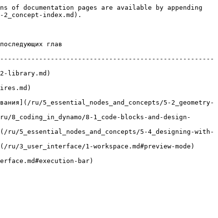
ns of documentation pages are available by appending 
-2_concept-index.md).

                         
-------------------------------------------------------
                     
              
вания](/ru/5_essential_nodes_and_concepts/5-2_geometry-
ru/8_coding_in_dynamo/8-1_code-blocks-and-design-
(/ru/5_essential_nodes_and_concepts/5-4_designing-with-
-workspace.md#preview-mode)                                  
                                   