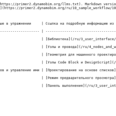
https://primer2.dynamobim.org/llms.txt). Markdown versio
](https://primer2.dynamobim.org/ru/10_sample_workflow/10
на подробную информацию из последующих глав                                           
------------------- | ----------------------------------
ка](/ru/3_user_interface/2-library.md)                                                  
да](/ru/4_nodes_and_wires.md)                                                              
                    | [Геометрия для машинного проектиро
                    | [Узлы Code Block и DesignScript](/
ов и управление ими | [Проектирование на основе списков]
         | [Режим предварительного просмотра](/ru/3_user_interface/1
анель выполнения](/ru/3_user_interface.md#execution-bar)                         