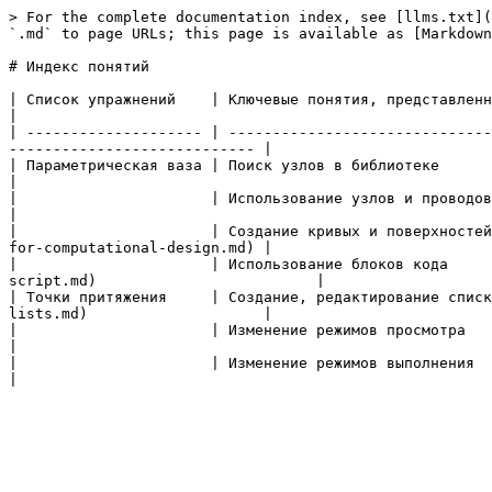
> For the complete documentation index, see [llms.txt](
`.md` to page URLs; this page is available as [Markdown
# Индекс понятий

| Список упражнений    | Ключевые понятия, представленные в упражнении     | Ссылка 
|

| -------------------- | ------------------------------
---------------------------- |

| Параметрическая ваза | Поиск узлов в библиотеке                          | [Библиоте
|

|                      | Использование узлов и проводов                    | [Узлы и прово
|

|                      | Создание кривых и поверхностей
for-computational-design.md) |

|                      | Использование блоков кода     
script.md)                         |

| Точки притяжения     | Создание, редактирование списк
lists.md)                    |

|                      | Изменение режимов просмотра              
|

|                      | Изменение режимов выполнения                      | [П