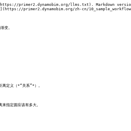
https://primer2.dynamobim.org/llms.txt). Markdown versio
](https://primer2.dynamobim.org/zh-cn/10_sample_workflow
渐变。

离定义（*“关系”*）。

离来指定圆应该有多大。
