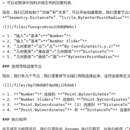
> 可以在附录中找到示例文件的完整列表。

现在，我们已经绘制了“目标”和“关系”，可以开始创建图形。我们需要节点来表示 Dyn
**“Geometry.DistanceTo”、“Circle.ByCenterPointRadius”**
![](/files/fuoxgcv6cou3JKBQMmkc)

> 1. “输入”>“基本”>**“Number”**

> 2. “输入”>“基本”>**“Number Slider”**

> 3. “几何图形”>“点”>“点”>**“By Coordinates(x,y,z)”**

> 4. “几何图形”>“修改器”>“几何图形”>**“DistanceTo”**

> 5. “几何图形”>“曲线”>“圆”>**“ByCenterPointRadius”**

### 使用导线连接节点

现在，我们有几个节点，我们需要将节点端口用线连接起来。这些连接将定义
![](/files/Ag7XNdQBTdpONjJ2kXmk)

> 1. **“Number”** 连接到 **“Point.ByCoordinates”**

> 2. **“Number Sliders”** 连接到 **“Point.ByCoordinates”*
> 3. **“Point.ByCoordinates”** (2) 连接到 **“DistanceTo”*
> 4. **“Point.ByCoordinates”** 和 **“DistanceTo”** 连接到 
### 执行程序

在完成定义程序流后，我们只需告知 Dynamo 执行它即可。在执行程序（