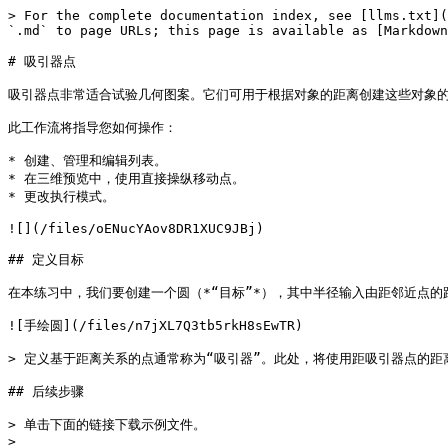
> For the complete documentation index, see [llms.txt](
`.md` to page URLs; this page is available as [Markdown
# 吸引器点

吸引器点非常适合试验几何图案。它们可用于根据对象的距离创建这些对象的
此工作流将指导您如何操作：

* 创建、管理和编辑列表。

* 在三维预览中，使用直接操纵移动点。

* 更改执行模式。

![](/files/oENucYAov8DR1XUC9JBj)

## 定义目标

在本练习中，我们要创建一个圆（*“目标”*），其中半径输入由距邻近点的距
![手绘圆](/files/n7jXL7Q3tb5rkH8sEwTR)

> 定义基于距离关系的点通常称为“吸引器”。此处，将使用距吸引器点的距
## 后续步骤

> 单击下面的链接下载示例文件。

>
