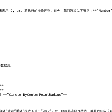
amo 将执行的操作序列。首先，我们添加以下节点：**“Number”**、**“Num
。

数据流。

*

*

**“Circle.ByCenterPointRadius”**

“自动”或在“手动”模式下单击“运行”）后，数据将流经这些线，并且我们应该