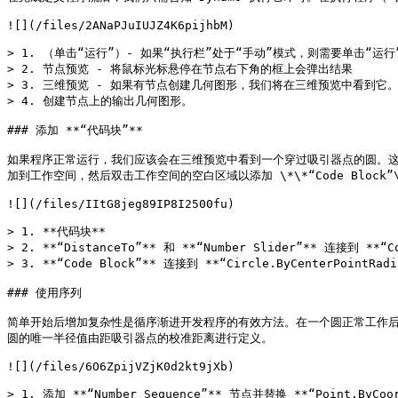
![](/files/2ANaPJuIUJZ4K6pijhbM)

> 1. （单击“运行”）- 如果“执行栏”处于“手动”模式，则需要单击“运行
> 2. 节点预览 - 将鼠标光标悬停在节点右下角的框上会弹出结果

> 3. 三维预览 - 如果有节点创建几何图形，我们将在三维预览中看到它。
> 4. 创建节点上的输出几何图形。

### 添加 **“代码块”**

如果程序正常运行，我们应该会在三维预览中看到一个穿过吸引器点的圆。这很棒
加到工作空间，然后双击工作空间的空白区域以添加 \*\*“Code Block”\*
![](/files/IItG8jeg89IP8I2500fu)

> 1. **代码块**

> 2. **“DistanceTo”** 和 **“Number Slider”** 连接到 **“Co
> 3. **“Code Block”** 连接到 **“Circle.ByCenterPointRadiu
### 使用序列

简单开始后增加复杂性是循序渐进开发程序的有效方法。在一个圆正常工作后
圆的唯一半径值由距吸引器点的校准距离进行定义。

![](/files/6O6ZpijVZjK0d2kt9jXb)

> 1. 添加 **“Number Sequence”** 节点并替换 **“Point.By