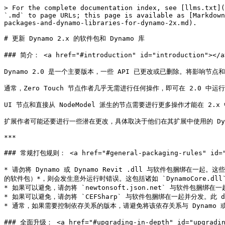
> For the complete documentation index, see [llms.txt](https://primer2.dynamobim.org/llms.txt). Markdown versions of documentation pages are available by appending `.md` to page URLs; this page is available as [Markdown](https://primer2.dynamobim.org/zh-cn/1_developer_primer_intro/3_developing_for_dynamo/6-0-updating-your-packages-and-dynamo-libraries-for-dynamo-2x.md).

# 更新 Dynamo 2.x 的软件包和 Dynamo 库

### 简介： <a href="#introduction" id="introduction"></a>

Dynamo 2.0 是一个主要版本，一些 API 已更改或已删除。将影响节点和软件包作者的最大更改之一是我们转为使用 JSON 文件格式。

通常，Zero Touch 节点作者几乎无需进行任何操作，即可在 2.0 中运行其软件包。

UI 节点和直接从 NodeModel 派生的节点需要进行更多操作才能在 2.x 中运行。

扩展作者可能还要进行一些潜在更改，具体取决于他们在其扩展中使用的 Dynamo 核心 API 数量。

***

### 常规打包规则： <a href="#general-packaging-rules" id="general-packaging-rules"></a>

* 请勿将 Dynamo 或 Dynamo Revit .dll 与软件包捆绑在一起。这些 dll 会由 Dynamo 进行载入。如果捆绑的版本不同于用户已载入的版本 *（即，您分发 Dynamo Core 1.3，但用户运行的是基于 Dynamo 2.0 的软件包）*，则会发生意外运行时错误。这包括诸如 `DynamoCore.dll`、`DynamoServices.dll`、`DSCodeNodes.dll`、`ProtoGeometry.dll` 之类的 dll
* 如果可以避免，请勿将 `newtonsoft.json.net` 与软件包捆绑在一起并分发。此 dll 也将由 Dynamo 2.x 载入。可能会出现与上述相同的问题。
* 如果可以避免，请勿将 `CEFSharp` 与软件包捆绑在一起并分发。此 dll 也将由 Dynamo 2.x 载入。可能会出现与上述相同的问题。
* 通常，如果需要控制依存关系的版本，请避免将该依存关系与 Dynamo 或 Revit 共享。

### 全面升级： <a href="#upgrading-in-depth" id="upgrading-in-depth"></a>

### 自定义节点 1.3 - > 2.0 <a href="#custom-nodes-13----20" id="custom-nodes-13----20"></a>

[在 librarie.js 中组织自定义节点](https://github.com/DynamoDS/Dynamo/wiki/Library-2.0-Add-Ons-Organization#customnodes)

已知问题：

* 在 librarie.js 中，同一级别上的自定义节点名称和类别名称重名会导致出现意外行为。[QNTM-3653](https://jira.autodesk.com/browse/QNTM-3653) - 避免为类别和节点使用相同的名称。
* 注释将转换为块注释，而不是行注释。
* 短类型名称将替换为完整名称。例如，如果再次载入自定义节点时未指定类型，则您会看到 `var[]..[]` - 因为这是默认类型。

### Zero Touch 节点 1.3 -> 2.0 <a href="#zero-touch-nodes-13---20" id="zero-touch-nodes-13---20"></a>

* 在 Dynamo 2.0 中，“列表”和“字典”类型已拆分，并且用于创建列表和字典的语法已更改。列表将使用 `[]` 初始化，而字典使用 `{}`。\
  如果以前使用 `DefaultArgument` 属性标记 Zero Touch 节点上的参数，并将列表语法默认用于特定列表（如 `someFunc([DefaultArgument("{0,1,2}")])`），则此语法将不再有效，需要修改 DesignScript 代码段以对列表使用新的初始化语法。
* 如上所述，请勿将 Dynamo DLL 与软件包一起分发。（`DynamoCore`、`DynamoServices` 等）。

### 节点模型节点 1.3 -> 2.0 <a href="#node-model-nodes-13---20" id="node-model-nodes-13---20"></a>

节点模型节点需要做大量操作才能更新到 Dynamo 2.x。在较高级别上，除了用于实例化节点类型的新实例的常规 nodeModel 构造函数外，还需要实现将仅用于从 json 载入节点的构造函数。为了区分这些构造函数，请使用 `[JsonConstructor]`（来自 newtonsoft.Json.net 的属性）来标记载入时间构造函数。

构造函数中参数的名称通常应与 JSON 特性的名称相匹配 - 尽管覆盖使用 \[JsonProperty] 属性序列化的名称时，此映射会变得更复杂。\
[有关详细信息，请参见 Json.net 文档。](https://www.newtonsoft.com/json/help/html/Introduction.htm)

#### JSON 构造函数 <a href="#json-constructors" id="json-constructors"></a>

更新派生自 `NodeModel` 基类（或其他 Dynamo 核心基类，即 `DSDropDownBase`）的节点所需的最常见更改是需要将 JSON 构造函数添加到您的类中。

原始无参数构造函数仍将对在 Dynamo 中创建的新节点处理初始化（例如，通过库）。要初始化从保存的 .dyn 或 .dyf 文件反序列化 *（载入）* 的节点，需要使用 JSON 构造函数。

JSON 构造函数与基础构造函数的不同之处在于，它将 `PortModel` 参数用于 `inPorts` 和 `outPorts`，这些参数由 JSON 载入逻辑提供。由于数据存在于 .dyn 文件中，此处不需要调用来注册节点的端口。JSON 构造函数的示例如下所示：

`using Newtonsoft.Json; //New dependency for Json`

………

`[JsonConstructor] //Attribute required to identity the Json constructor`

`//Minimum constructor implementation. Note that the base method invocation must also be present.`

`FooNode(IEnumerable<PortModel> inPorts, IEnumerable<PortModel> outPorts) : base(inPorts, outPorts) { }`

此语法 `:base(Inports,outPorts){}` 会调用基础 `nodeModel` 构造函数，并将反序列化端口传递给它。

类构造函数中存在的任何涉及初始化已序列化到 .dyn 文件