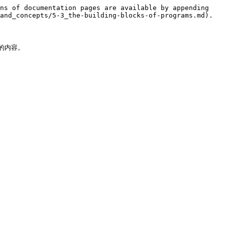
ns of documentation pages are available by appending 
and_concepts/5-3_the-building-blocks-of-programs.md).

内容。
