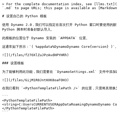
> For the complete documentation index, see [llms.txt](
`.md` to page URLs; this page is available as [Markdown
# 设置自己的 Python 模板

使用 Dynamo 2.0，我们可以指定在首次打开 Python 窗口时要使用的默
Python 脚本时准备好默认导入。

此模板的位置位于 Dynamo 安装的 `APPDATA` 位置。

这通常如下所示：`( %appdata%DynamoDynamo Core{version} )`。
![](/files/f27OXlZuJPzAvdHPYHRh)

### 设置模板

为了能够利用此功能，我们需要在 `DynamoSettings.xml` 文件中添
![](/files/GijM1R0JntHXK8oaFOH3)

在我们看到 `<PythonTemplateFilePath />` 的位置，只需将其替
```

<PythonTemplateFilePath>

<string>C:UsersCURRENTUSERAppDataRoamingDynamoDynamo Co
</PythonTemplateFilePath>

```
