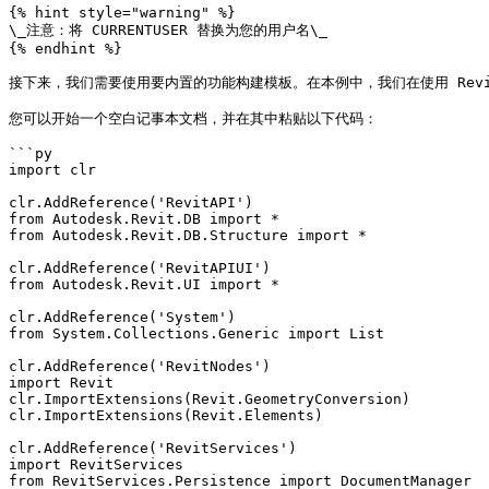
{% hint style="warning" %}

\_注意：将 CURRENTUSER 替换为您的用户名\_

{% endhint %}

接下来，我们需要使用要内置的功能构建模板。在本例中，我们在使用 Revit
您可以开始一个空白记事本文档，并在其中粘贴以下代码：

```py

import clr

clr.AddReference('RevitAPI')

from Autodesk.Revit.DB import *

from Autodesk.Revit.DB.Structure import *

clr.AddReference('RevitAPIUI')

from Autodesk.Revit.UI import *

clr.AddReference('System')

from System.Collections.Generic import List

clr.AddReference('RevitNodes')

import Revit

clr.ImportExtensions(Revit.GeometryConversion)

clr.ImportExtensions(Revit.Elements)

clr.AddReference('RevitServices')

import RevitServices

from RevitServices.Persistence import DocumentManager
