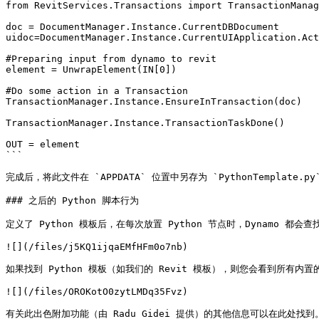
from RevitServices.Transactions import TransactionManag
doc = DocumentManager.Instance.CurrentDBDocument

uidoc=DocumentManager.Instance.CurrentUIApplication.Act
#Preparing input from dynamo to revit

element = UnwrapElement(IN[0])

#Do some action in a Transaction

TransactionManager.Instance.EnsureInTransaction(doc)

TransactionManager.Instance.TransactionTaskDone()

OUT = element

```

完成后，将此文件在 `APPDATA` 位置中另存为 `PythonTemplate.py`
### 之后的 Python 脚本行为

定义了 Python 模板后，在每次放置 Python 节点时，Dynamo 都会
![](/files/j5KQ1ijqaEMfHFm0o7nb)

如果找到 Python 模板（如我们的 Revit 模板），则您会看到所有内置
![](/files/OROKotO0zytLMDq35Fvz)
