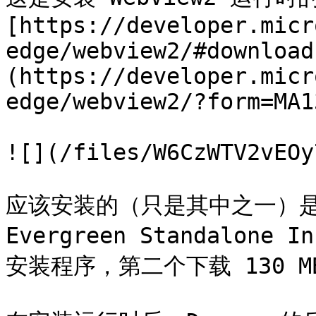
[https://developer.micr
edge/webview2/#download
(https://developer.micr
edge/webview2/?form=MA1
![](/files/W6CzWTV2vEOy
应该安装的（只是其中之一）是 Eve
Evergreen Standalone 
安装程序，第二个下载 130 M