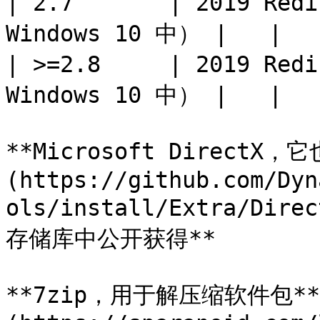
| 2.7       | 2019 Red
Windows 10 中） |   |   
| >=2.8     | 2019 Red
Windows 10 中） |   |   
**Microsoft DirectX，
(https://github.com/Dyn
ols/install/Extra/Dire
存储库中公开获得**

**7zip，用于解压缩软件包**