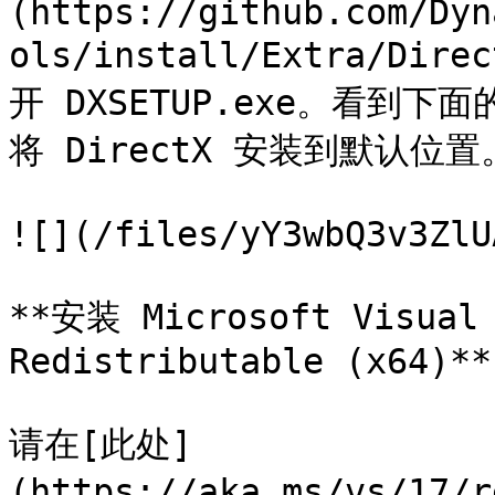
(https://github.com/Dyn
ols/install/Extra/Dir
开 DXSETUP.exe。看到
将 DirectX 安装到默认位置。
![](/files/yY3wbQ3v3ZlU
**安装 Microsoft Visual 
Redistributable (x64)**

请在[此处]
(https://aka.ms/vs/17/