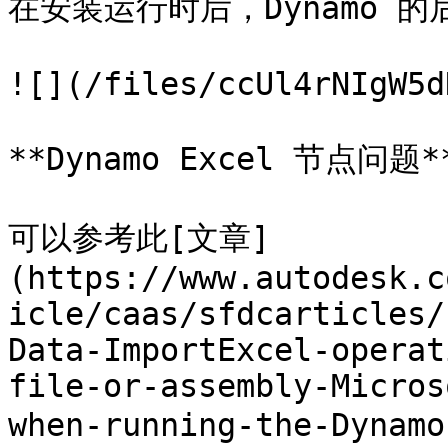
在安装运行时后，Dynamo 
![](/files/ccUl4rNIgW5d
**Dynamo Excel 节点问题**
可以参考此[文章]
(https://www.autodesk.c
icle/caas/sfdcarticles/
Data-ImportExcel-operat
file-or-assembly-Micros
when-running-the-Dynam