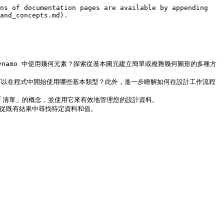
ns of documentation pages are available by appending 
and_concepts.md).

md)：如何在 Dynamo 中使用幾何元素？探索從基本圖元建立簡單或複雜幾何圖形的多種方
)什麼是「資料」？我可以在程式中開始使用哪些基本類型？此外，進一步瞭解如何在設計工作流程
？進一步瞭解「清單」的概念，並使用它來有效地管理您的設計資料。
