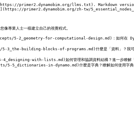
https://primer2.dynamobim.org/llms.txt). Markdown versio
](https://primer2.dynamobim.org/zh-tw/5_essential_nodes_
助您像專業人士一樣建立自己的視覺程式。

concepts/5-2_geometry-for-computational-design.
ncepts/5-3_the-building-blocks-of-programs.md
cepts/5-4_designing-with-lists.md)如何管理和協調資料結構