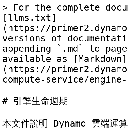
> For the complete docu
[llms.txt]
(https://primer2.dynamo
versions of documentati
appending `.md` to page
available as [Markdown]
(https://primer2.dynamo
compute-service/engine-
# 引擎生命週期

本文件說明 Dynamo 雲端