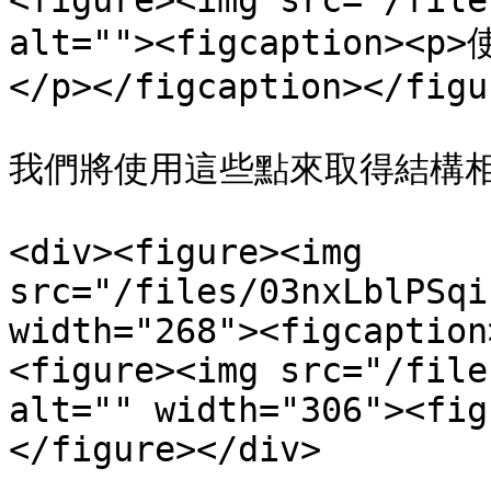
<figure><img src="/file
alt=""><figcaptio
</p></figcaption></figur
我們將使用這些點來取得結構相
<div><figure><img 
src="/files/03nxLblPSqi
width="268"><figcaption
<figure><img src="/file
alt="" width="306"><fig
</figure></div>
