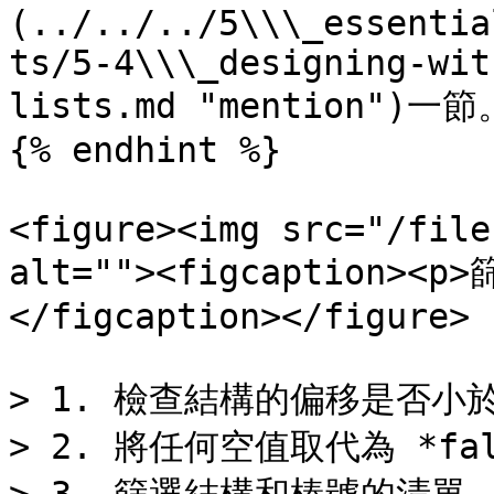
(../../../5\\\_essentia
ts/5-4\\\_designing-wit
lists.md "mention")一節。
{% endhint %}

<figure><img src="/file
alt=""><figcaption><
</figcaption></figure>

> 1. 檢查結構的偏移是否小於
> 2. 將任何空值取代為 *fals