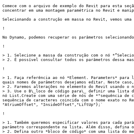
Comece com o arquivo de exemplo do Revit para esta seçã
concentrar em uma montagem paramétrica no Revit e manip
Selecionando a construção em massa no Revit, vemos uma 
!

No Dynamo, podemos recuperar os parâmetros selecionando
!

> 1. Selecione a massa da construção com o nó *“Selecio
> 2. É possível consultar todos os parâmetros dessa mas
!

> 1. Faça referência ao nó *Element. Parameters* para l
quais nomes de parâmetros desejamos editar. Neste caso,
> 2. Faremos alterações no elemento do Revit usando o n
> 3. Use o B\_loco de código para\_ definir uma lista d
nó List.Create com uma série de nós de *"sequência de c
sequência de caracteres coincida com o nome exato no Re
"AtriumOffset", "InsideOffset","LiftUp"};`

!

> 1. Também queremos especificar valores para cada parâ
parâmetro correspondente na lista. Além disso, defina o
> 2. Defina outro *bloco de código* com uma lista do me