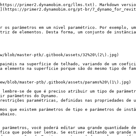
https://primer2.dynamobim.org/llms.txt). Markdown versio
](https://primer2.dynamobim.org/pt-br/7_dynamo_for_revit
r os parâmetros em um nível paramétrico. Por exemplo, um
triz de elementos. Desta forma, um conjunto de instância
w/blob/master-ptb/.gitbook/assets/32%20\(2\).jpg)

painéis na superfície de telhado, variando de um coefici
a elemento na superfície porque são do mesmo tipo de fam
ew/blob/master-ptb/.gitbook/assets/params%20\(1\).jpg)

 lembre-se de que é preciso atribuir um tipo de parâmetr
ir parâmetros do Dynamo.

restrições paramétricas, definidas nas propriedades de u
mos que existem parâmetros de tipo e parâmetros de instâ
abaixo.

 parâmetros, você poderá editar uma grande quantidade de
fica que pode ser lenta. Se estiver editando um grande n