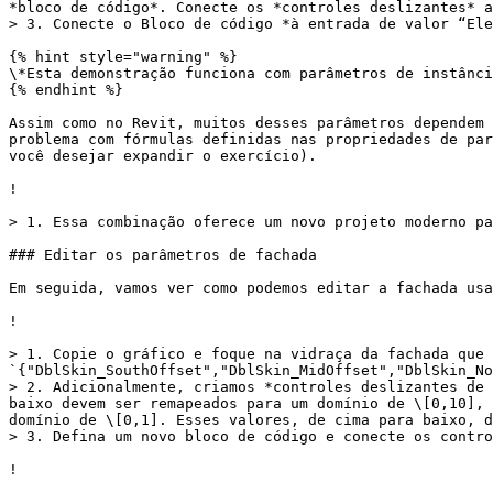
*bloco de código*. Conecte os *controles deslizantes* a
> 3. Conecte o Bloco de código *à entrada de valor “Ele
{% hint style="warning" %}

\*Esta demonstração funciona com parâmetros de instânci
{% endhint %}

Assim como no Revit, muitos desses parâmetros dependem 
problema com fórmulas definidas nas propriedades de par
você desejar expandir o exercício).

!

> 1. Essa combinação oferece um novo projeto moderno pa
### Editar os parâmetros de fachada

Em seguida, vamos ver como podemos editar a fachada usa
!

> 1. Copie o gráfico e foque na vidraça da fachada que 
`{"DblSkin_SouthOffset","DblSkin_MidOffset","DblSkin_No
> 2. Adicionalmente, criamos *controles deslizantes de 
baixo devem ser remapeados para um domínio de \[0,10], 
domínio de \[0,1]. Esses valores, de cima para baixo, d
> 3. Defina um novo bloco de código e conecte os contro
!
