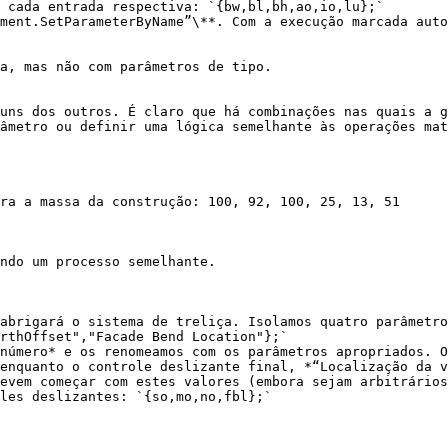
 cada entrada respectiva: `{bw,bl,bh,ao,io,lu};`

ment.SetParameterByName”\**. Com a execução marcada auto
a, mas não com parâmetros de tipo.

uns dos outros. É claro que há combinações nas quais a g
âmetro ou definir uma lógica semelhante às operações mat
ra a massa da construção: 100, 92, 100, 25, 13, 51

ndo um processo semelhante.

abrigará o sistema de treliça. Isolamos quatro parâmetro
rthOffset","Facade Bend Location"};`

número* e os renomeamos com os parâmetros apropriados. O
enquanto o controle deslizante final, *“Localização da v
evem começar com estes valores (embora sejam arbitrários
les deslizantes: `{so,mo,no,fbl};`
