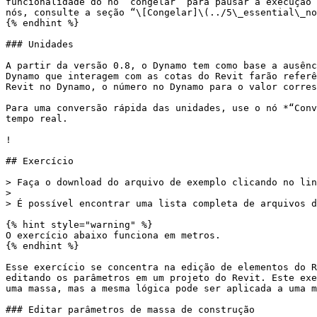
funcionalidade do nó “congelar” para pausar a execução 
nós, consulte a seção “\[Congelar]\(../5\_essential\_no
{% endhint %}

### Unidades

A partir da versão 0.8, o Dynamo tem como base a ausênc
Dynamo que interagem com as cotas do Revit farão referê
Revit no Dynamo, o número no Dynamo para o valor corres
Para uma conversão rápida das unidades, use o nó *“Conv
tempo real.

!

## Exercício

> Faça o download do arquivo de exemplo clicando no lin
>

> É possível encontrar uma lista completa de arquivos d
{% hint style="warning" %}

O exercício abaixo funciona em metros.

{% endhint %}

Esse exercício se concentra na edição de elementos do R
editando os parâmetros em um projeto do Revit. Este exe
uma massa, mas a mesma lógica pode ser aplicada a uma m
### Editar parâmetros de massa de construção
