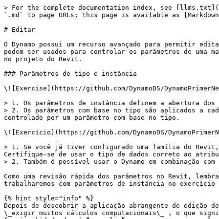
> For the complete documentation index, see [llms.txt](
`.md` to page URLs; this page is available as [Markdown
# Editar

O Dynamo possui um recurso avançado para permitir edita
podem ser usados para controlar os parâmetros de uma ma
no projeto do Revit.

### Parâmetros de tipo e instância

\![Exercise](https://github.com/DynamoDS/DynamoPrimerNe
> 1. Os parâmetros de instância definem a abertura dos 
> 2. Os parâmetros com base no tipo são aplicados a cad
controlado por um parâmetro com base no tipo.

\![Exercício](https://github.com/DynamoDS/DynamoPrimerN
> 1. Se você já tiver configurado uma família do Revit,
Certifique-se de usar o tipo de dados correto ao atribu
> 2. Também é possível usar o Dynamo em combinação com 
Como uma revisão rápida dos parâmetros no Revit, lembra
trabalharemos com parâmetros de instância no exercício 
{% hint style="info" %}

Depois de descobrir a aplicação abrangente de edição de
\_exigir muitos cálculos computacionais\_ , o que signi