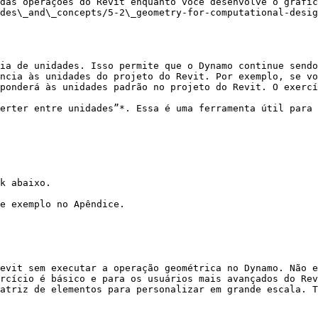
das operações do Revit enquanto você desenvolve o gráfic
des\_and\_concepts/5-2\_geometry-for-computational-desig
ia de unidades. Isso permite que o Dynamo continue sendo
ncia às unidades do projeto do Revit. Por exemplo, se vo
ponderá às unidades padrão no projeto do Revit. O exercí
erter entre unidades”*. Essa é uma ferramenta útil para 
k abaixo.

e exemplo no Apêndice.

evit sem executar a operação geométrica no Dynamo. Não e
rcício é básico e para os usuários mais avançados do Rev
atriz de elementos para personalizar em grande escala. T