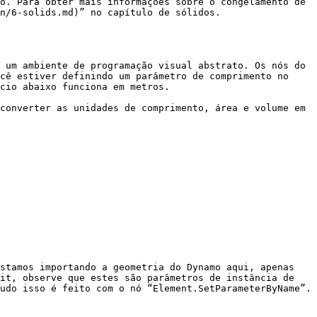
o. Para obter mais informações sobre o congelamento de 
n/6-solids.md)” no capítulo de sólidos.

 um ambiente de programação visual abstrato. Os nós do 
cê estiver definindo um parâmetro de comprimento no 
cio abaixo funciona em metros.

converter as unidades de comprimento, área e volume em 
stamos importando a geometria do Dynamo aqui, apenas 
it, observe que estes são parâmetros de instância de 
udo isso é feito com o nó “Element.SetParameterByName”.
