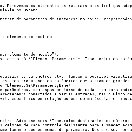
o. Removemos os elementos estruturais e as treliças adap
ulá-la no Dynamo.

matriz de parâmetros de instância no painel Propriedades
 o elemento de destino.

nar elemento do modelo”*.

sa com o nó *“Element.Parameters”*. Isso inclui os parâm
ocalizar os parâmetros alvo. Também é possível visualiza
 estamos procurando os parâmetros que afetam os grandes 
ó *Element.SetParameterByName*

e parâmetros, com aspas em torno de cada item para indic
aracteres"* conectados a várias entradas, mas o Bloco de
vit, específico em relação ao uso de maiúsculas e minúsc
metro. Adicione seis *“controles deslizantes de números 
s valores de cada controle deslizante para a imagem acim
smo tamanho que os nomes de parâmetro. Neste caso, nomea