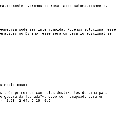
maticamente, veremos os resultados automaticamente.

eometria pode ser interrompida. Podemos solucionar esse 
emáticas no Dynamo (esse será um desafio adicional se 
s neste caso: 
s três primeiros controles deslizantes de cima para 
ergadura da fachada”*, deve ser remapeado para um 
): 2,68; 2,64; 2,29; 0,5
