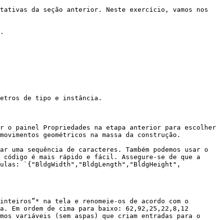
tativas da seção anterior. Neste exercício, vamos nos 
.

etros de tipo e instância.

r o painel Propriedades na etapa anterior para escolher 
movimentos geométricos na massa da construção.

ar uma sequência de caracteres. Também podemos usar o 
 código é mais rápido e fácil. Assegure-se de que a 
ulas: `{"BldgWidth","BldgLength","BldgHeight", 
inteiros”* na tela e renomeie-os de acordo com o 
a. Em ordem de cima para baixo: 62,92,25,22,8,12

mos variáveis (sem aspas) que criam entradas para o 