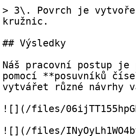
> 3\. Povrch je vytvoře
kružnic.

## Výsledky

Náš pracovní postup je 
pomocí **posuvníků číse
vytvářet různé návrhy vá
![](/files/06ijTT155hpG