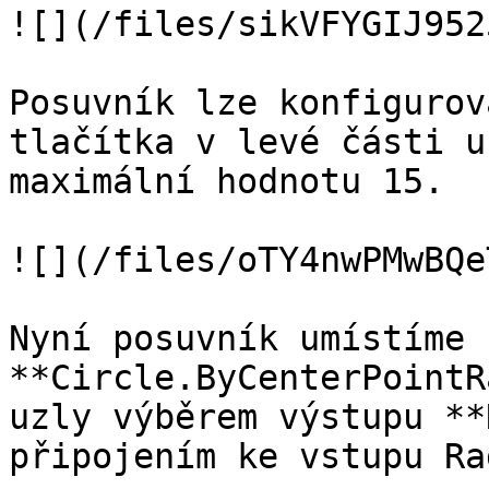
![](/files/sikVFYGIJ952
Posuvník lze konfigurov
tlačítka v levé části u
maximální hodnotu 15.

![](/files/oTY4nwPMwBQe
Nyní posuvník umístíme 
**Circle.ByCenterPointR
uzly výběrem výstupu **
připojením ke vstupu Ra