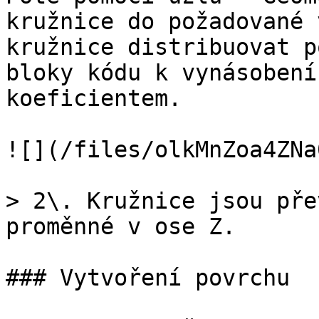
kružnice do požadované 
kružnice distribuovat p
bloky kódu k vynásobení
koeficientem.

![](/files/olkMnZoa4ZNa
> 2\. Kružnice jsou pře
proměnné v ose Z.

### Vytvoření povrchu
