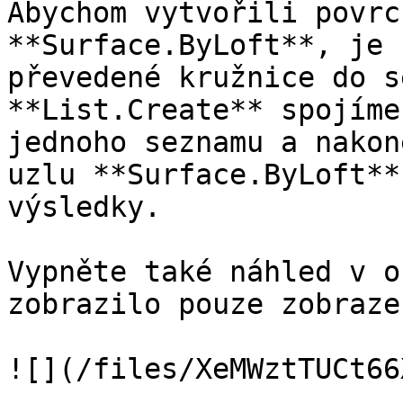
Abychom vytvořili povrc
**Surface.ByLoft**, je 
převedené kružnice do s
**List.Create** spojíme
jednoho seznamu a nakon
uzlu **Surface.ByLoft**
výsledky.

Vypněte také náhled v o
zobrazilo pouze zobraze
![](/files/XeMWztTUCt66