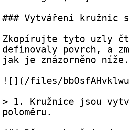
### Vytváření kružnic s
Zkopírujte tyto uzly čt
definovaly povrch, a zm
jak je znázorněno níže.

![](/files/bbOsfAHvklwu
> 1. Kružnice jsou vytv
poloměru.
