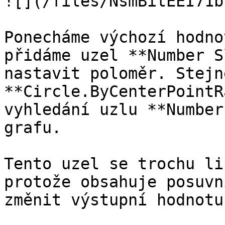
![](/files/NsmBitEEI71b
Ponecháme výchozí hodno
přidáme uzel **Number S
nastavit poloměr. Stejn
**Circle.ByCenterPointR
vyhledání uzlu **Number
grafu.

Tento uzel se trochu li
protože obsahuje posuvn
změnit výstupní hodnotu