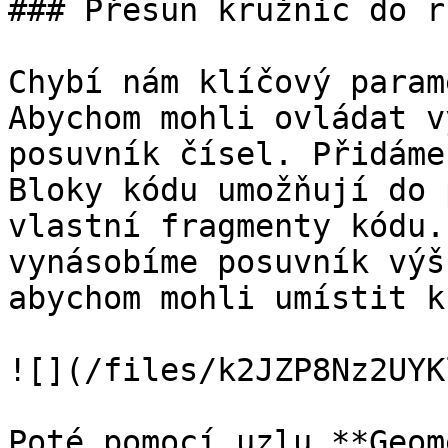
### Přesun kružnic do r
Chybí nám klíčový param
Abychom mohli ovládat v
posuvník čísel. Přidáme
Bloky kódu umožňují do 
vlastní fragmenty kódu.
vynásobíme posuvník výš
abychom mohli umístit k
![](/files/k2JZP8Nz2UYK
Poté pomocí uzlu **Geom