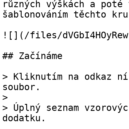
různých výškách a poté 
šablonováním těchto kru
![](/files/dVGbI4HOyRew
## Začínáme

> Kliknutím na odkaz ní
soubor.

>

> Úplný seznam vzorovýc
dodatku.
