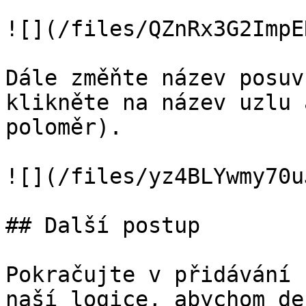
![](/files/QZnRx3G2ImpE
Dále změňte název posuv
klikněte na název uzlu 
poloměr).

![](/files/yz4BLYwmy70u
## Další postup

Pokračujte v přidávání 
naší logice, abychom de