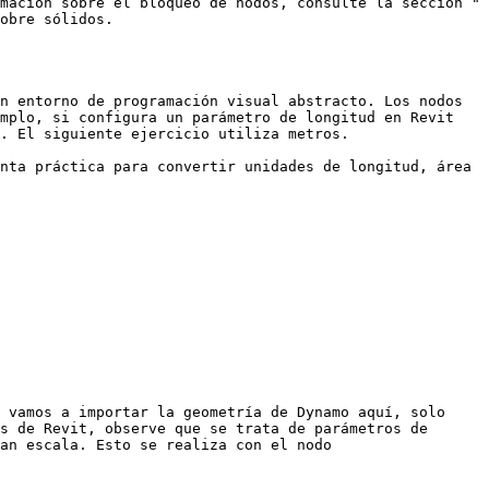
mación sobre el bloqueo de nodos, consulte la sección "
obre sólidos.

n entorno de programación visual abstracto. Los nodos 
mplo, si configura un parámetro de longitud en Revit 
. El siguiente ejercicio utiliza metros.

nta práctica para convertir unidades de longitud, área 
 vamos a importar la geometría de Dynamo aquí, solo 
s de Revit, observe que se trata de parámetros de 
an escala. Esto se realiza con el nodo 