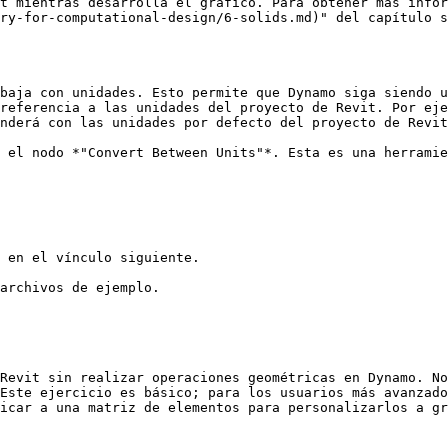
t mientras desarrolla el gráfico. Para obtener más infor
ry-for-computational-design/6-solids.md)" del capítulo s
baja con unidades. Esto permite que Dynamo siga siendo u
referencia a las unidades del proyecto de Revit. Por eje
nderá con las unidades por defecto del proyecto de Revit
 el nodo *"Convert Between Units"*. Esta es una herramie
 en el vínculo siguiente.

archivos de ejemplo.

Revit sin realizar operaciones geométricas en Dynamo. No
Este ejercicio es básico; para los usuarios más avanzado
icar a una matriz de elementos para personalizarlos a gr