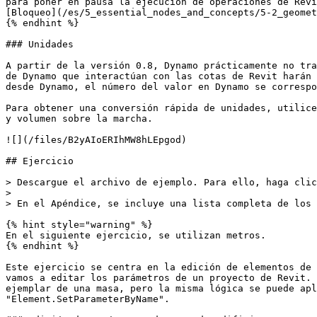
para poner en pausa la ejecución de operaciones de Revi
[Bloqueo](/es/5_essential_nodes_and_concepts/5-2_geomet
{% endhint %}

### Unidades

A partir de la versión 0.8, Dynamo prácticamente no tra
de Dynamo que interactúan con las cotas de Revit harán 
desde Dynamo, el número del valor en Dynamo se correspo
Para obtener una conversión rápida de unidades, utilice
y volumen sobre la marcha.

![](/files/B2yAIoERIhMW8hLEpgod)

## Ejercicio

> Descargue el archivo de ejemplo. Para ello, haga clic
>

> En el Apéndice, se incluye una lista completa de los 
{% hint style="warning" %}

En el siguiente ejercicio, se utilizan metros.

{% endhint %}

Este ejercicio se centra en la edición de elementos de 
vamos a editar los parámetros de un proyecto de Revit. 
ejemplar de una masa, pero la misma lógica se puede apl
"Element.SetParameterByName".
