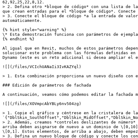
62,92,25,22,8,12.

> 2. Defina otro *bloque de código* con una lista de la
que crean entradas para el *bloque de código*. Conecte 
> 3. Conecte el bloque de código *a la entrada de valor
automáticamente.

{% hint style="warning" %}

\* Esta demostración funciona con parámetros de ejempla
{% endhint %}

Al igual que en Revit, muchos de estos parámetros depen
solucionar este problema con las fórmulas definidas en 
Dynamo (este es un reto adicional si desea ampliar el e
![](/files/VCIchUANaIi3IvKAZYql)

> 1. Esta combinación proporciona un nuevo diseño con e
### Edición de parámetros de fachada

A continuación, veamos cómo podemos editar la fachada m
![](/files/XOVmpcAbYBLy6nv504zg)

> 1. Copie el gráfico y céntrese en la cristalera de la
`{"DblSkin_SouthOffset","DblSkin_MidOffset","DblSkin_No
> 2. Además, creamos *controles deslizantes de número* 
arriba deben asignarse de nuevo a un dominio de \[0,10]
\[0,1]. Estos elementos, de arriba a abajo, deben empez
> 3. Defina un nuevo bloque de código y conecte los con