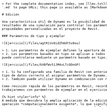
> For the complete documentation index, see [llms.txt](
`.md` to page URLs; this page is available as [Markdown
# Edición

Una característica útil de Dynamo es la posibilidad de 
resultados de una simulación para controlar los parámet
propiedades personalizadas en el proyecto de Revit.

### Parámetros de tipo y ejemplar

![Ejercicio](/files/agtR13v0idZh8dt5v8ou)

> 1. Los parámetros de ejemplar definen la apertura de 
> 2. Los parámetros basados en tipo se aplican a todos 
puede controlarse mediante un parámetro basado en tipo.

![Ejercicio](/files/kVBfWv51JM4vLTcODnGP)

> 1. Si ha configurado una familia de Revit con anterio
tipo de datos correcto al asignar parámetros de Dynamo.

> 2. También puede utilizar Dynamo en combinación con r
Como revisión rápida de los parámetros en Revit, record
trabajaremos con parámetros de ejemplar en el ejercicio
{% hint style="info" %}

A medida que descubra la amplia aplicación de la edició
operación *computacionalmente exigente*, lo que signifi