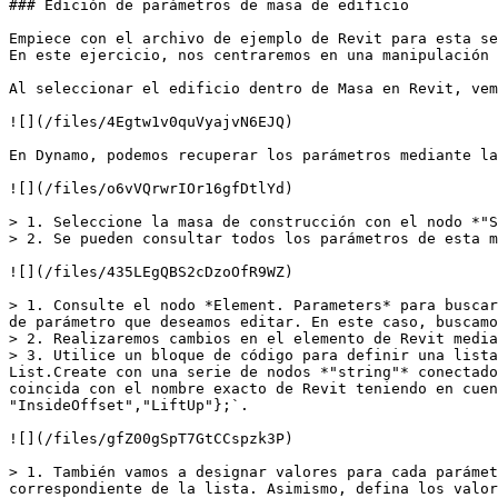
### Edición de parámetros de masa de edificio

Empiece con el archivo de ejemplo de Revit para esta se
En este ejercicio, nos centraremos en una manipulación 
Al seleccionar el edificio dentro de Masa en Revit, vem
![](/files/4Egtw1v0quVyajvN6EJQ)

En Dynamo, podemos recuperar los parámetros mediante la
![](/files/o6vVQrwrIOr16gfDtlYd)

> 1. Seleccione la masa de construcción con el nodo *"S
> 2. Se pueden consultar todos los parámetros de esta m
![](/files/435LEgQBS2cDzoOfR9WZ)

> 1. Consulte el nodo *Element. Parameters* para buscar
de parámetro que deseamos editar. En este caso, buscamo
> 2. Realizaremos cambios en el elemento de Revit media
> 3. Utilice un bloque de código para definir una lista
List.Create con una serie de nodos *"string"* conectado
coincida con el nombre exacto de Revit teniendo en cuen
"InsideOffset","LiftUp"};`.

![](/files/gfZ00gSpT7GtCCspzk3P)

> 1. También vamos a designar valores para cada parámet
correspondiente de la lista. Asimismo, defina los valor