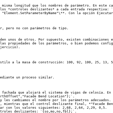
 misma longitud que los nombres de parámetro. En este ca
los *controles deslizantes* a cada entrada respectiva: `
 "Element.SetParameterByName"\**. Con la opción Ejecutar
r, pero no con parámetros de tipo.

den unos de otros. Por supuesto, existen combinaciones e
las propiedades de los parámetros, o bien podemos config
jercicio).

stilo a la masa de construcción: 100, 92, 100, 25, 13, 5
ediante un proceso similar.

 fachada que alojará el sistema de vigas de celosía. En 
rthOffset","Facade Bend Location"};`.

y les cambiamos el nombre por los parámetros adecuados. 
, mientras que el control deslizante final, *"Facade Ben
ar con los valores siguientes: 2,68, 2,64, 2,29, 0,5.

troles deslizantes: `{so,mo,no,fbl};`.
