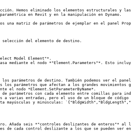
cción. Hemos eliminado los elementos estructurales y las
paramétrica en Revit y en la manipulación en Dynamo.

os una matriz de parámetros de ejemplar en el panel Prop
 selección del elemento de destino.

elect Model Element"*.

asa mediante el nodo *"Element.Parameters"*. Esto incluy
 los parámetros de destino. También podemos ver el panel
s los parámetros que afectan a los grandes movimientos g
nte el nodo *Element.SetParameterByName*.

 de parámetros con cada elemento entre comillas para ind
s a varias entradas, pero el uso de un bloque de código 
ta mayúsculas y minúsculas: `{"BldgWidth","BldgLength","
ro. Añada seis *"controles deslizantes de enteros"* al l
es de cada control deslizante a los que se pueden ver en