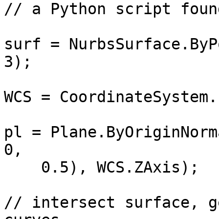
// a Python script foun
surf = NurbsSurface.ByP
3);

WCS = CoordinateSystem.
pl = Plane.ByOriginNorm
0,

    0.5), WCS.ZAxis);

// intersect surface, g