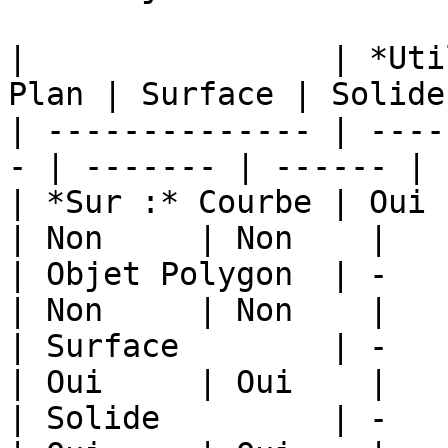
|                | *Uti
Plan | Surface | Solide 
| -------------- | ----
- | ------- | ------ |

| *Sur :* Courbe | Oui  
| Non     | Non    |

| Objet Polygon  | -    
| Non     | Non    |

| Surface        | -    
| Oui     | Oui    |

| Solide         | -    