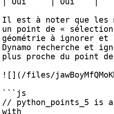
| Oui     | Oui    |

Il est à noter que les 
un point de « sélection
géométrie à ignorer et 
Dynamo recherche et ign
plus proche du point de
![](/files/jawBoyMfQMoK
```js

// python_points_5 is a
with
