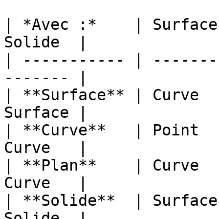
| *Avec :*    | Surface
Solide  |

| ----------- | -------
------- |

| **Surface** | Curve  
Surface |

| **Curve**   | Point  
Curve   |

| **Plan**    | Curve  
Curve   |

| **Solide**  | Surface
Solide  |
