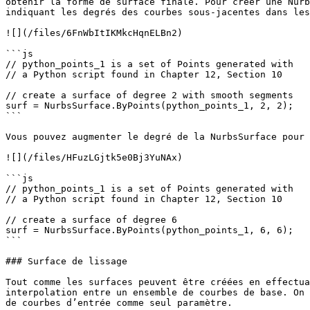
obtenir la forme de surface finale. Pour créer une Nurb
indiquant les degrés des courbes sous-jacentes dans les
![](/files/6FnWbItIKMkcHqnELBn2)

```js

// python_points_1 is a set of Points generated with

// a Python script found in Chapter 12, Section 10

// create a surface of degree 2 with smooth segments

surf = NurbsSurface.ByPoints(python_points_1, 2, 2);

```

Vous pouvez augmenter le degré de la NurbsSurface pour 
![](/files/HFuzLGjtk5e0Bj3YuNAx)

```js

// python_points_1 is a set of Points generated with

// a Python script found in Chapter 12, Section 10

// create a surface of degree 6

surf = NurbsSurface.ByPoints(python_points_1, 6, 6);

```

### Surface de lissage

Tout comme les surfaces peuvent être créées en effectua
interpolation entre un ensemble de courbes de base. On 
de courbes d’entrée comme seul paramètre.
