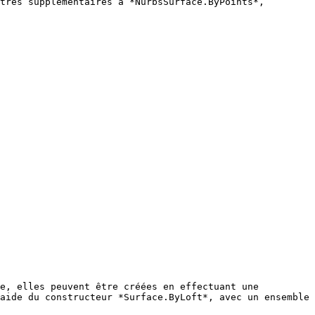
tres supplémentaires à *NurbsSurface.ByPoints*, 
e, elles peuvent être créées en effectuant une 
aide du constructeur *Surface.ByLoft*, avec un ensemble 