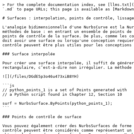
> For the complete documentation index, see [llms.txt](
`.md` to page URLs; this page is available as [Markdown
# Surfaces : interpolation, points de contrôle, lissage
L'analogie bidimensionnelle d'une NurbsCurve est la Nur
méthodes de base : en entrant un ensemble de points de 
points de contrôle de la surface. De plus, comme les co
doit avoir une surface ou lorsqu'une conception requier
contrôle peuvent être plus utiles pour les conceptions 
### Surface interpolée

Pour créer une surface interpolée, il suffit de générer
rectangulaire, c’est-à-dire non irrégulier. La méthode 
![](/files/DGdE5p3o46u473xiB8YH)

```js

// python_points_1 is a set of Points generated with

// a Python script found in Chapter 12, Section 10

surf = NurbsSurface.ByPoints(python_points_1);

```

### Points de contrôle de surface

Vous pouvez également créer des NurbsSurfaces de forme 
contrôle peuvent être considérés comme représentant un 