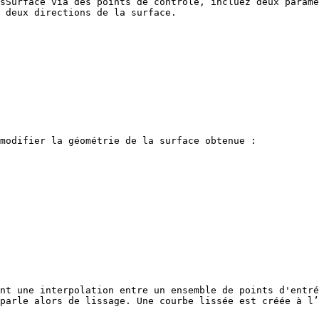
sSurface via des points de contrôle, incluez deux paramè
 deux directions de la surface.

modifier la géométrie de la surface obtenue :

nt une interpolation entre un ensemble de points d'entré
parle alors de lissage. Une courbe lissée est créée à l’