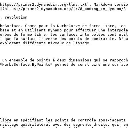
https://primer2.dynamobim.org/llms.txt). Markdown versio
](https://primer2.dynamobim.org/fr/8_coding_in_dynamo/8-
, révolution

bsSurface. Comme pour la NurbsCurve de forme libre, les 
base et en utilisant Dynamo pour effectuer une interpola
urbes de forme libre, les surfaces interpolées sont util
t que la surface traverse des points de contrainte. D'au
explorant différents niveaux de lissage.

 un ensemble de points à deux dimensions qui se rapproch
*NurbsSurface.ByPoints* permet de construire une surface
libre en spécifiant les points de contrôle sous-jacents 
maillage quadrilatéral avec des segments droits, qui, en