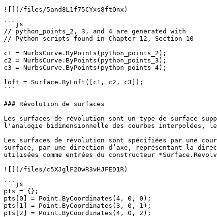
![](/files/5and8L1f75CYxs8ftOnx)

```js

// python_points_2, 3, and 4 are generated with

// Python scripts found in Chapter 12, Section 10

c1 = NurbsCurve.ByPoints(python_points_2);

c2 = NurbsCurve.ByPoints(python_points_3);

c3 = NurbsCurve.ByPoints(python_points_4);

loft = Surface.ByLoft([c1, c2, c3]);

```

### Révolution de surfaces

Les surfaces de révolution sont un type de surface supp
l'analogie bidimensionnelle des courbes interpolées, le
Les surfaces de révolution sont spécifiées par une cour
surface, par une direction d’axe, représentant la direc
utilisées comme entrées du constructeur *Surface.Revolv
![](/files/c5XJglF2OwR3vHJFED1R)

```js

pts = {};

pts[0] = Point.ByCoordinates(4, 0, 0);

pts[1] = Point.ByCoordinates(3, 0, 1);

pts[2] = Point.ByCoordinates(4, 0, 2);
