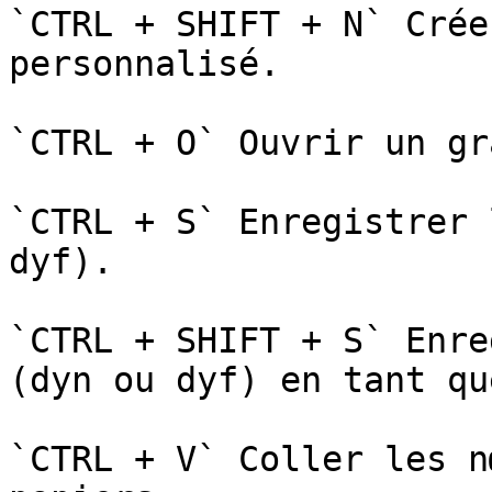
`CTRL + SHIFT + N` Crée
personnalisé.

`CTRL + O` Ouvrir un gr
`CTRL + S` Enregistrer 
dyf).

`CTRL + SHIFT + S` Enre
(dyn ou dyf) en tant qu
`CTRL + V` Coller les n