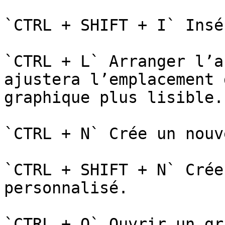
`CTRL + SHIFT + I` Insé
`CTRL + L` Arranger l’a
ajustera l’emplacement 
graphique plus lisible.

`CTRL + N` Crée un nouv
`CTRL + SHIFT + N` Crée
personnalisé.

`CTRL + O` Ouvrir un gr