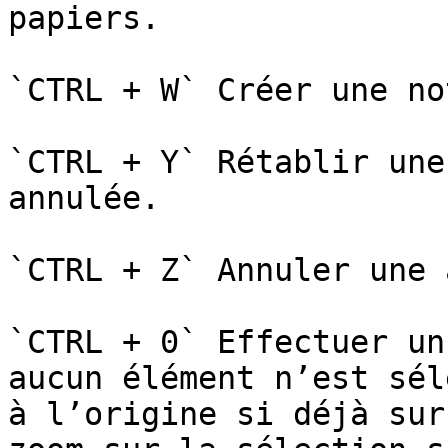
papiers.

`CTRL + W` Créer une not
`CTRL + Y` Rétablir une
annulée.

`CTRL + Z` Annuler une 
`CTRL + 0` Effectuer un
aucun élément n’est sél
à l’origine si déjà sur