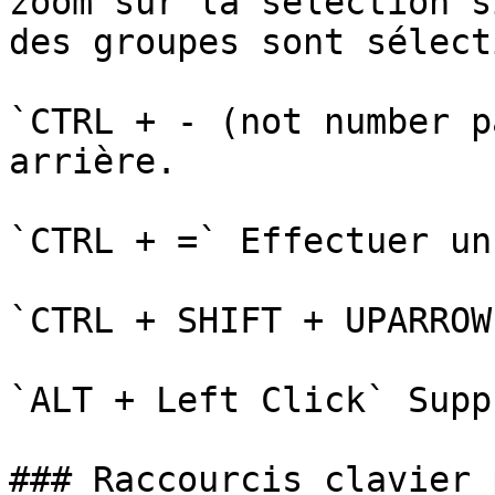
zoom sur la sélection s
des groupes sont sélect
`CTRL + - (not number p
arrière.

`CTRL + =` Effectuer un
`CTRL + SHIFT + UPARROW
`ALT + Left Click` Supp
### Raccourcis clavier 