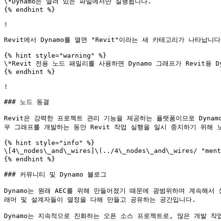
\*Dynamo는 열려 있는 파일에서만 실행됩니다.

{% endhint %}

!

Revit에서 Dynamo를 열면 "Revit"이라는 새 카테고리가 나타납
{% hint style="warning" %}

\*Revit 전용 노드 패밀리를 사용하면 Dynamo 그래프가 Revit용 
{% endhint %}

!

### 노드 동결

Revit은 강력한 프로젝트 관리 기능을 제공하는 플랫폼이므로 Dyna
우 그래프를 개발하는 동안 Revit 작업 실행을 일시 중지하기 위해 노
{% hint style="info" %}

\[4\_nodes\_and\_wires]\(../4\_nodes\_and\_wire
{% endhint %}

### 커뮤니티 및 Dynamo 블로그

Dynamo는 원래 AEC를 위해 만들어졌기 때문에 광범위하며 계속해서
래머 및 설계자들이 열정을 다해 만들고 공유하는 공간입니다.

Dynamo는 지속적으로 진화하는 오픈 소스 프로젝트로, 많은 개발 작