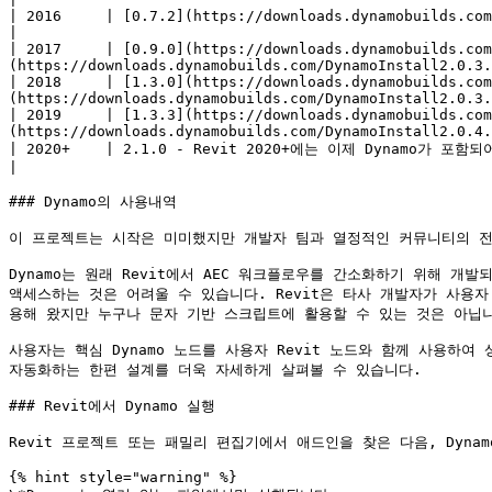
| 2016     | [0.7.2](https://downloads.dynamobuilds.com/DynamoInstall0.7.2.exe) |
|

| 2017     | [0.9.0](https://downloads.dynamobuilds.com
(https://downloads.dynamobuilds.com/DynamoInstall2.0.3.
| 2018     | [1.3.0](https://downloads.dynamobuilds.com
(https://downloads.dynamobuilds.com/DynamoInstall2.0.3.
| 2019     | [1.3.3](https://downloads.dynamobuilds.com
(https://downloads.dynamobuilds.com/DynamoInstall2.0.4.
| 2020+    | 2.1.0 - Revit 2020+에는 이제 Dynamo가 포함되어 있고 Revit처럼 업데이트를 수신합니다.      | 해당 사항 없음                    
|

### Dynamo의 사용내역

이 프로젝트는 시작은 미미했지만 개발자 팀과 열정적인 커뮤니티의 전
Dynamo는 원래 Revit에서 AEC 워크플로우를 간소화하기 위해 
액세스하는 것은 어려울 수 있습니다. Revit은 타사 개발자가 사용
용해 왔지만 누구나 문자 기반 스크립트에 활용할 수 있는 것은 아닙니다
사용자는 핵심 Dynamo 노드를 사용자 Revit 노드와 함께 사용하여
자동화하는 한편 설계를 더욱 자세하게 살펴볼 수 있습니다.

### Revit에서 Dynamo 실행

Revit 프로젝트 또는 패밀리 편집기에서 애드인을 찾은 다음, Dynam
{% hint style="warning" %}
