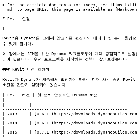
> For the complete documentation index, see [llms.txt](
`.md` to page URLs; this page is available as [Markdown
# Revit 연결

!

Revit용 Dynamo은 그래픽 알고리즘 편집기의 데이터 및 논리 환
수 있게 됩니다.

이 장에서는 BIM을 위한 Dynamo 워크플로우에 대해 중점적으로 
되어 있습니다. 우선 프로그램을 시작하는 것부터 살펴보겠습니다.

### Revit 버전 호환성

Revit과 Dynamo가 계속해서 발전함에 따라, 현재 사용 중인 Revit
버전을 간단히 설명되어 있습니다.

| Revit 버전 | 첫 번째 안정적인 Dynamo 버전                                                | 마지막으로 지원되는 Revi
|

| -------- | ------------------------------------------
--------------------------------------------------- |

| 2013     | [0.6.1](https://downloads.dynamobuilds.com/DynamoInstall0.6.1.exe) |
|

| 2014     | [0.6.1](https://downloads.dynamobuilds.com/DynamoInstall0.6.1.exe) |
|

| 2015     | [0.7.1](https://downloads.dynamobuilds.com/DynamoInstall0.7.1.exe) |
|
