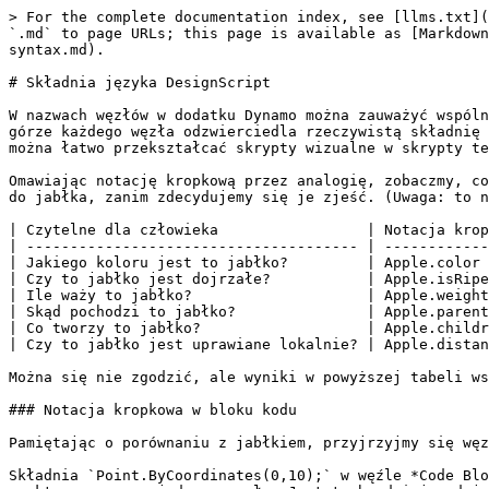
> For the complete documentation index, see [llms.txt](https://primer2.dynamobim.org/llms.txt). Markdown versions of documentation pages are available by appending `.md` to page URLs; this page is available as [Markdown](https://primer2.dynamobim.org/pl/8_coding_in_dynamo/8-1_code-blocks-and-design-script/2-design-script-syntax.md).

# Składnia języka DesignScript

W nazwach węzłów w dodatku Dynamo można zauważyć wspólną cechę: w każdym węźle używana jest składnia *„.”* bez spacji. Jest tak dlatego, że tekst znajdujący się na górze każdego węzła odzwierciedla rzeczywistą składnię skryptów, a znak *„.”* (lub *notacja kropkowa*) oddziela element od metod, które możemy wywołać. W ten sposób można łatwo przekształcać skrypty wizualne w skrypty tekstowe.

Omawiając notację kropkową przez analogię, zobaczmy, co możemy zrobić z parametrycznym jabłkiem w dodatku Dynamo. Poniżej przedstawiono kilka metod, które zastosujemy do jabłka, zanim zdecydujemy się je zjeść. (Uwaga: to nie są rzeczywiste metody dodatku Dynamo):

| Czytelne dla człowieka                 | Notacja kropkowa                                   | Wynik           |
| -------------------------------------- | -------------------------------------------------- | --------------- |
| Jakiego koloru jest to jabłko?         | Apple.color (Jabłko.kolor)                         | red (czerwone)  |
| Czy to jabłko jest dojrzałe?           | Apple.isRipe (Jabłko.czyDojrzałe)                  | true (prawda)   |
| Ile waży to jabłko?                    | Apple.weight (Jabłko.waga)                         | 6 uncji         |
| Skąd pochodzi to jabłko?               | Apple.parent (Jabłko.elementNadrzędny)             | tree (drzewo)   |
| Co tworzy to jabłko?                   | Apple.children (Jabłko.elementyPodrzędne)          | seeds (nasiona) |
| Czy to jabłko jest uprawiane lokalnie? | Apple.distanceFromOrchard (Jabłko.odległośćOdSadu) | 60 mil          |

Można się nie zgodzić, ale wyniki w powyższej tabeli wskazują, że to bardzo smaczne jabłko. Możemy zastosować do niego funkcję *Apple.eat()* (Jabłko.zjeść).

### Notacja kropkowa w bloku kodu

Pamiętając o porównaniu z jabłkiem, przyjrzyjmy się węzłowi *Point.ByCoordinates* i zobaczmy, jak można utworzyć punkt za pomocą węzła Code Block.

Składnia `Point.ByCoordinates(0,10);` w węźle *Code Block* daje taki sam wynik jak węzeł *Point.ByCoordinates* w dodatku Dynamo, z tą różnicą, że umożliwia utworzenie punktu za pomocą jednego węzła. Jest to bardziej wydajne niż łączenie oddzielnego węzła ze współrzędnymi *„X”* i *„Y”*.

!

> 1. Używając polecenia *Point.ByCoordinates* w węźle Code Block, określamy dane wejściowe w takiej samej kolejności jak w gotowym węźle: *(X,Y)*.

### Wywoływanie węzłów — tworzenie, operacje, zapytanie

Można wywołać dowolny zwykły węzeł w bibliotece za pomocą węzła Code Block, o ile nie jest to specjalny *węzeł interfejsu użytkownika*, pełniący szczególną funkcję w interfejsie użytkownika. Można na przykład wywołać węzeł *Circle.ByCenterPointRadius*, ale wywołanie węzła *Watch 3D* nie miałoby sensu.

Zwykłe węzły (stanowiące większość biblioteki) należą do trzech ogólnych typów. Warto zauważyć, że biblioteka jest uporządkowana zgodnie z tymi kategoriami. Metody, czyli węzły, tych trzech typów są traktowane inaczej po wywołaniu w bloku kodu.

!

> 1. **Create** — umożliwiają utworzenie (lub