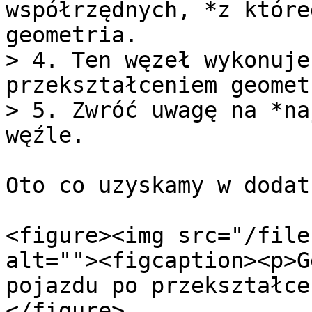
współrzędnych, *z które
geometria.

> 4. Ten węzeł wykonuje
przekształceniem geometr
> 5. Zwróć uwagę na *na
węźle.

Oto co uzyskamy w dodat
<figure><img src="/file
alt=""><figcaption><p>G
pojazdu po przekształce
</figure>
