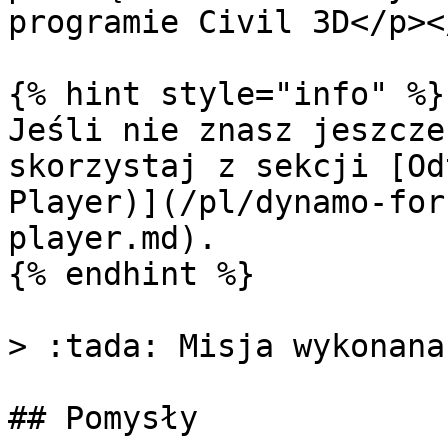
programie Civil 3D</p><
{% hint style="info" %}

Jeśli nie znasz jeszcze
skorzystaj z sekcji [Od
Player)](/pl/dynamo-for
player.md).

{% endhint %}

> :tada: Misja wykonana!
## Pomysły
