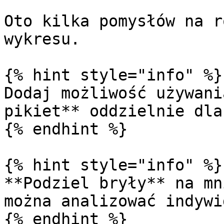
Oto kilka pomysłów na r
wykresu.

{% hint style="info" %}

Dodaj możliwość używani
pikiet** oddzielnie dla
{% endhint %}

{% hint style="info" %}

**Podziel bryły** na mn
można analizować indywi
{% endhint %}
