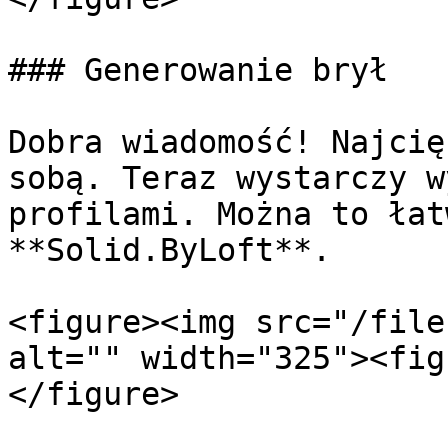
### Generowanie brył

Dobra wiadomość! Najcię
sobą. Teraz wystarczy w
profilami. Można to łat
**Solid.ByLoft**.

<figure><img src="/file
alt="" width="325"><fig
</figure>
