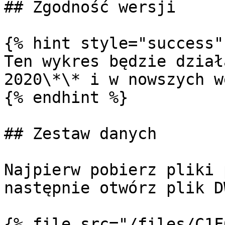
## Zgodność wersji

{% hint style="success" 
Ten wykres będzie dział
2020\*\* i w nowszych w
{% endhint %}

## Zestaw danych

Najpierw pobierz pliki 
następnie otwórz plik D
{% file src="/files/C1F