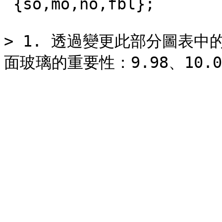
`{so,mo,no,fbl};`

> 1. 透過變更此部分圖表中