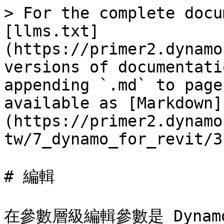
> For the complete docu
[llms.txt]
(https://primer2.dynamo
versions of documentati
appending `.md` to page
available as [Markdown]
(https://primer2.dynamo
tw/7_dynamo_for_revit/3
# 編輯

在參數層級編輯參數是 Dyna