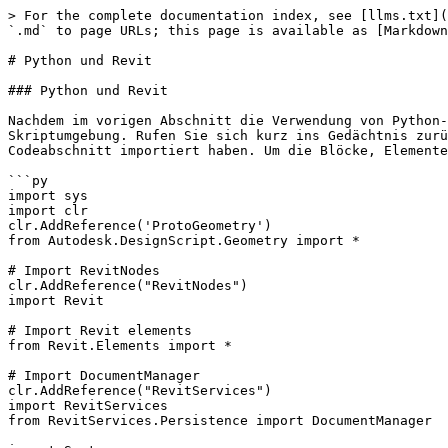
> For the complete documentation index, see [llms.txt](https://primer2.dynamobim.org/llms.txt). Markdown versions of documentation pages are available by appending `.md` to page URLs; this page is available as [Markdown](https://primer2.dynamobim.org/de/8_coding_in_dynamo/8-3_python/2-python-revit.md).

# Python und Revit

### Python und Revit

Nachdem im vorigen Abschnitt die Verwendung von Python-Skripts in Dynamo gezeigt wurde, erhalten Sie hier eine Einführung zur Einbindung von Revit-Bibliotheken in die Skriptumgebung. Rufen Sie sich kurz ins Gedächtnis zurück, dass wir Python Standard und unsere Dynamo-Core-Blöcke mithilfe der ersten vier Zeilen im folgenden Codeabschnitt importiert haben. Um die Blöcke, Elemente und die Dokumentenverwaltung von Revit zu importieren, sind lediglich einige weitere Zeilen erforderlich:

```py
import sys
import clr
clr.AddReference('ProtoGeometry')
from Autodesk.DesignScript.Geometry import *

# Import RevitNodes
clr.AddReference("RevitNodes")
import Revit

# Import Revit elements
from Revit.Elements import *

# Import DocumentManager
clr.AddReference("RevitServices")
import RevitServices
from RevitServices.Persistence import DocumentManager

import System
```

Dadurch erhalten Sie Zugriff auf die Revit-API und können benutzerdefinierte Skripte für beliebige Revit-Aufgaben erstellen. Die Kombination der visuellen Programmierung mit der Skripterstellung in der Revit-API bringt erhebliche Verbesserungen für die Zusammenarbeit und die Entwicklung von Werkzeugen mit sich. So könnten beispielsweise ein BIM-Manager und ein Schemaplanentwickler gemeinsam am selben Diagramm arbeiten. Bei dieser Zusammenarbeit können sie sowohl den Entwurf als auch die Realisierung des Modells verbessern.

![](/files/PPMknhAVUwOYZwE34zSR)

### Plattformspezifische APIs

Mit dem Dynamo-Projekt ist beabsichtigt, die Möglichkeiten der Plattformimplementierung zu erweitern. Da Dynamo nach und nach weitere Programme in seine Palette aufnimmt, erhalten Benutzer Zugriff auf plattformspezifische APIs aus der Python-Skriptumgebung. In diesem Abschnitt wird ein Fallbeispiel für Revit behandelt. Zukünftig sollen jedoch weitere Kapitel mit umfassenden Lernprogrammen zur Skripterstellung für andere Plattformen bereitgestellt werden. Darüber hinaus stehen jetzt zahlreiche [IronPython](http://ironpython.net)-Bibliotheken zur Verfügung, die Sie in Dynamo importieren können.

Die folgenden Beispiele zeigen Möglichkeiten zur Implementierung Revit-spezifischer Vorgänge aus Dynamo mit Python. Eine genauere Beschreibung der Beziehung zwischen Python einerseits und Dynamo und Revit andererseits finden Sie auf der [Wiki-Seite zu Dynamo](https://github.com/DynamoDS/Dynamo/wiki/Python-0.6.3-to-0.7.x-Migration). Eine andere nützliche Ressource für Python und Revit ist das [Revit Python Shell](https://github.com/architecture-building-systems/revitpythonshell)-Projekt.

## Übung 1

> Erstellen Sie ein neues Revit-Projekt.
>
> Laden Sie die Beispieldatei herunter, indem Sie auf den folgenden Link klicken.
>
> Eine vollständige Liste der Beispieldateien finden Sie im Anhang.

In diesen Übungen lernen Sie die grundlegenden Python-Skripts in Dynamo für Revit kennen. Dabei liegt das Hauptaugenmerk auf der Verarbeitung von Revit-Dateien und -Elementen sowie der Kommunikation zwischen Revit und Dynamo.

Dies ist eine einfache Methode zu