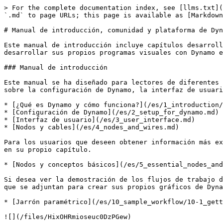
> For the complete documentation index, see [llms.txt](
`.md` to page URLs; this page is available as [Markdown
# Manual de introducción, comunidad y plataforma de Dyn
Este manual de introducción incluye capítulos desarroll
desarrollar sus propios programas visuales con Dynamo e
### Manual de introducción

Este manual se ha diseñado para lectores de diferentes 
sobre la configuración de Dynamo, la interfaz de usuari
* [¿Qué es Dynamo y cómo funciona?](/es/1_introduction/
* [Configuración de Dynamo](/es/2_setup_for_dynamo.md)

* [Interfaz de usuario](/es/3_user_interface.md)

* [Nodos y cables](/es/4_nodes_and_wires.md)

Para los usuarios que deseen obtener información más ex
en su propio capítulo.

* [Nodos y conceptos básicos](/es/5_essential_nodes_and
Si desea ver la demostración de los flujos de trabajo d
que se adjuntan para crear sus propios gráficos de Dyna
* [Jarrón paramétrico](/es/10_sample_workflow/10-1_gett
![](/files/HixOHRmioseuc0DzPGew)
