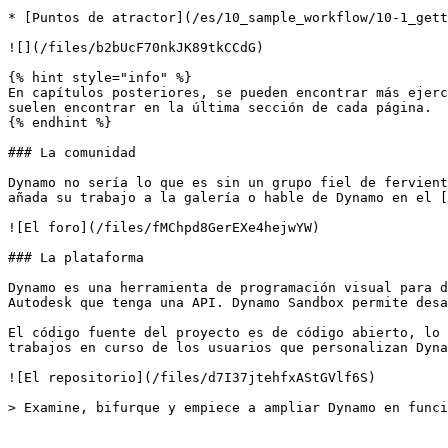
* [Puntos de atractor](/es/10_sample_workflow/10-1_gett
![](/files/b2bUcF70nkJK89tkCCdG)

{% hint style="info" %}

En capítulos posteriores, se pueden encontrar más ejerc
suelen encontrar en la última sección de cada página.

{% endhint %}

### La comunidad

Dynamo no sería lo que es sin un grupo fiel de fervient
añada su trabajo a la galería o hable de Dynamo en el [
![El foro](/files/fMChpd8GerEXe4hejwYW)

### La plataforma

Dynamo es una herramienta de programación visual para d
Autodesk que tenga una API. Dynamo Sandbox permite desa
El código fuente del proyecto es de código abierto, lo 
trabajos en curso de los usuarios que personalizan Dyna
![El repositorio](/files/d7I37jtehfxAStGVlf6S)
