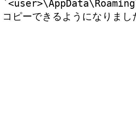
`<user>\AppData\Roamin