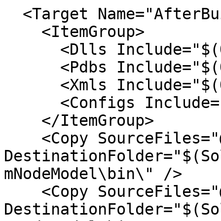
  <Target Name="AfterBuild">

    <ItemGroup>

      <Dlls Include="$(OutDir)*.dll" />

      <Pdbs Include="$(OutDir)*.pdb" />

      <Xmls Include="$(OutDir)*.xml" />

      <Configs Include="$(OutDir)*.config" />

    </ItemGroup>

    <Copy SourceFiles="@(Dlls)" 
DestinationFolder="$(So
mNodeModel\bin\" />

    <Copy SourceFiles="@(Pdbs)" 
DestinationFolder="$(So