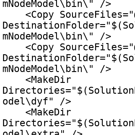
mNodeModel\bin\" />

    <Copy SourceFiles="@(Xmls)" 
DestinationFolder="$(So
mNodeModel\bin\" />

    <Copy SourceFiles="@(Configs)" 
DestinationFolder="$(So
mNodeModel\bin\" />

    <MakeDir 
Directories="$(Solution
odel\dyf" />

    <MakeDir 
Directories="$(Solution
odel\extra" />
