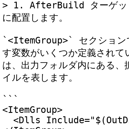
> 1. AfterBuild ターゲ
に配置します。

`<ItemGroup>` セク
す変数がいくつか定義されていま
は、出力フォルダ内にある、拡張
イルを表します。

```

<ItemGroup>

  <Dlls Include="$(OutDir)*.dll" />
