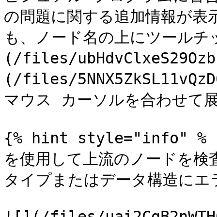
の問題に関する追加情報が表
も、ノード名の上にツールチッ
(/files/ubHdvClxeS29
(/files/5NNX5ZkSL11
マウス カーソルを合わせて展
{% hint style="inf
を使用して上流のノードを検
タイプまたはデータ構造にエ
![](/files/uai2CgB2nWTH