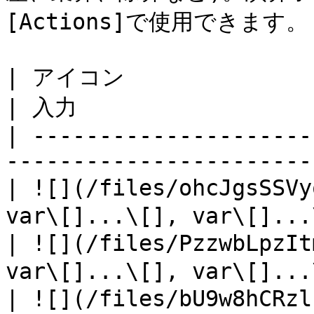
[Actions]で使用できます。

| アイコン                
| 入力                  
| ---------------------
-----------------------
| ![](/files/ohcJgsSSV
var\[]...\[], var\[]...
| ![](/files/PzzwbLpzI
var\[]...\[], var\[]...
| ![](/files/bU9w8hCRz