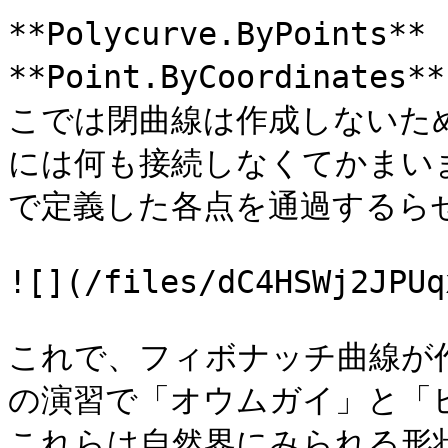
**Polycurve.ByPoint
**Point.ByCoordinate
こでは閉曲線は作成しないため、*c
には何も接続しなくてかまい
で定義した各点を通過するらせ
![](/files/dC4HSWj2JPUq
これで、フィボナッチ曲線が
の演習で「オウムガイ」と「
これらは自然界にみられる形