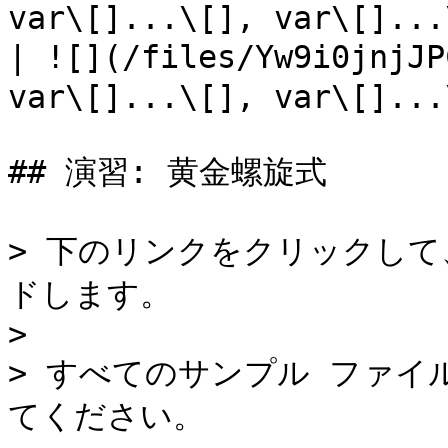
var\[]...\[], var\[]...
| ![](/files/Yw9i0jnjJ
var\[]...\[], var\[]...
## 演習: 黄金螺旋式

> 下のリンクをクリックし
ドします。

>

> すべてのサンプル ファイ
てください。
