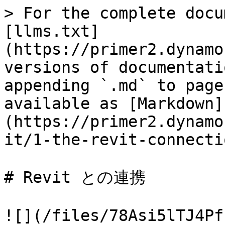
> For the complete docu
[llms.txt]
(https://primer2.dynamo
versions of documentati
appending `.md` to page
available as [Markdown]
(https://primer2.dynamo
it/1-the-revit-connecti
# Revit との連携

![](/files/78Asi5lTJ4Pf