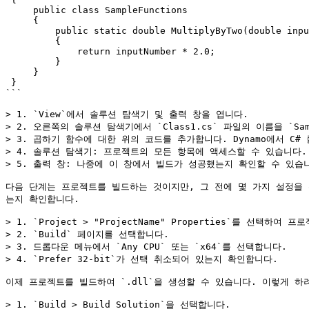
     public class SampleFunctions

     {

         public static double MultiplyByTwo(double inputNumber)

         {

             return inputNumber * 2.0;

         }

     }

 }

```

> 1. `View`에서 솔루션 탐색기 및 출력 창을 엽니다.

> 2. 오른쪽의 솔루션 탐색기에서 `Class1.cs` 파일의 이름을 `Samp
> 3. 곱하기 함수에 대한 위의 코드를 추가합니다. Dynamo에서 C
> 4. 솔루션 탐색기: 프로젝트의 모든 항목에 액세스할 수 있습니다.

> 5. 출력 창: 나중에 이 창에서 빌드가 성공했는지 확인할 수 있습니
다음 단계는 프로젝트를 빌드하는 것이지만, 그 전에 몇 가지 설정을 확인해
는지 확인합니다.

> 1. `Project > "ProjectName" Properties`를 선택하여 
> 2. `Build` 페이지를 선택합니다.

> 3. 드롭다운 메뉴에서 `Any CPU` 또는 `x64`를 선택합니다.

> 4. `Prefer 32-bit`가 선택 취소되어 있는지 확인합니다.

이제 프로젝트를 빌드하여 `.dll`을 생성할 수 있습니다. 이렇게 하려면 `
> 1. `Build > Build Solution`을 선택합니다.
