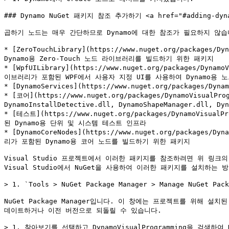
### Dynamo NuGet 패키지 참조 추가하기 <a href="#adding-dynamo-
곱하기 노드는 매우 간단하므로 Dynamo에 대한 참조가 필요하지 않습니
* [ZeroTouchLibrary](https://www.nuget.org/packages/D
Dynamo용 Zero-Touch 노드 라이브러리를 빌드하기 위한 패키지

* [WpfUILibrary](https://www.nuget.org/packages/Dynamo
이브러리가 포함된 WPF에서 사용자 지정 UI를 사용하여 Dynamo용 
* [DynamoServices](https://www.nuget.org/packages/Dyn
* [코어](https://www.nuget.org/packages/DynamoVisualProg
DynamoInstallDetective.dll, DynamoShapeManager.dll
* [테스트](https://www.nuget.org/packages/DynamoVisualP
된 Dynamo용 단위 및 시스템 테스트 인프라

* [DynamoCoreNodes](https://www.nuget.org/packages/Dyn
리가 포함된 Dynamo용 코어 노드를 빌드하기 위한 패키지

Visual Studio 프로젝트에서 이러한 패키지를 참조하려면 위 링크의 
Visual Studio에서 NuGet을 사용하여 이러한 패키지를 설치하는 
> 1. `Tools > NuGet Package Manager > Manage NuGet
NuGet Package Manager입니다. 이 창에는 프로젝트를 위해 
데이트하거나 이전 버전으로 되돌릴 수 있습니다.

> 1. 찾아보기를 선택하고 DynamoVisualProgramming을 검색하여