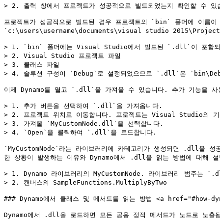
> 2. 출력 창에서 프로젝트가 성공적으로 빌드되었는지 확인할 수 있습
프로젝트가 성공적으로 빌드된 경우 프로젝트의 `bin` 폴더에 이름이 `My
`c:\users\username\documents\visual studio 2015
> 1. `bin` 폴더에는 Visual Studio에서 빌드된 `.dll`이 포함
> 2. Visual Studio 프로젝트 파일

> 3. 클래스 파일

> 4. 솔루션 구성이 `Debug`로 설정되었으므로 `.dll`은 `bin\De
이제 Dynamo를 열고 `.dll`을 가져올 수 있습니다. 추가 기능을 사
> 1. 추가 버튼을 선택하여 `.dll`을 가져옵니다.

> 2. 프로젝트 위치로 이동합니다. 프로젝트는 Visual Studio의 기본 파일 
> 3. 가져올 `MyCustomNode.dll`을 선택합니다.

> 4. `Open`을 클릭하여 `.dll`을 로드합니다.

`MyCustomNode`라는 라이브러리에 카테고리가 생성되면 .dll을
한 상황이 발생하는 이유와 Dynamo에서 .dll을 읽는 방법에 대해 설
> 1. Dynamo 라이브러리의 MyCustomNode. 라이브러리 범주는 `.
> 2. 캔버스의 SampleFunctions.MultiplyByTwo

### Dynamo에서 클래스 및 메서드를 읽는 방법 <a href="#how-dynamo-
Dynamo에서 .dll을 로드하면 모든 공용 정적 메서드가 노드로 노출됩니다