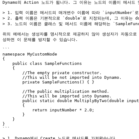
Dynamo의 Action 노드가 됩니다. 그 이유는 노드의 이름이 메서
> 1. 입력 이름은 메서드의 매개변수 이름에 따라 `inputNumber`로
> 2. 출력 이름은 기본적으로 `double`로 지정되는데, 그 이유는 
> 3. 노드의 이름은 클래스 및 메서드 이름에 해당하는 `SampleFuncti
위의 예에서는 생성자를 명시적으로 제공하지 않아 생성자가 자동으로 생성되었기
성하면 이 문제를 방지할 수 있습니다.

```

namespace MyCustomNode

{

    public class SampleFunctions

    {

        //The empty private constructor.

        //This will be not imported into Dynamo.

        private SampleFunctions() { }

        //The public multiplication method. 

        //This will be imported into Dynamo.

        public static double MultiplyByTwo(double inputNumber)

        {

            return inputNumber * 2.0;

        }

    }

}

```

> 1. Dynamo에서 Create 노드로 메서드를 가져왔습니다.
