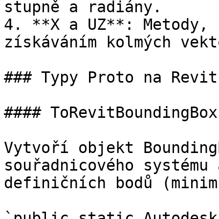
stupně a radiány.

4. **X a UZ**: Metody, 
získáváním kolmých vekto
### Typy Proto na Revit

#### ToRevitBoundingBox

Vytvoří objekt Bounding
souřadnicového systému 
definičních bodů (minim
`public static Autodesk