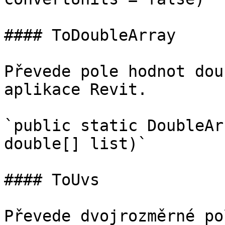
#### ToDoubleArray

Převede pole hodnot dou
aplikace Revit.

`public static DoubleAr
double[] list)`

#### ToUvs

Převede dvojrozměrné po