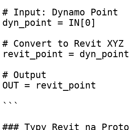
# Input: Dynamo Point

dyn_point = IN[0]

# Convert to Revit XYZ

revit_point = dyn_point
# Output

OUT = revit_point

```

### Typy Revit na Proto
