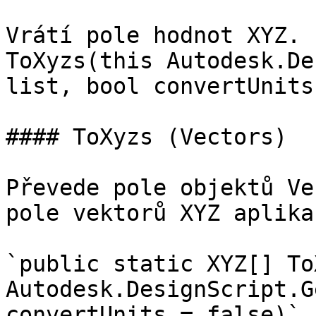
Vrátí pole hodnot XYZ. 
ToXyzs(this Autodesk.De
list, bool convertUnits
#### ToXyzs (Vectors)

Převede pole objektů Ve
pole vektorů XYZ aplika
`public static XYZ[] To
Autodesk.DesignScript.G
convertUnits = false)`
