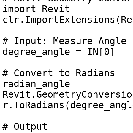
import Revit

clr.ImportExtensions(Re
# Input: Measure Angle

degree_angle = IN[0]

# Convert to Radians

radian_angle = 
Revit.GeometryConversio
r.ToRadians(degree_angle
# Output
