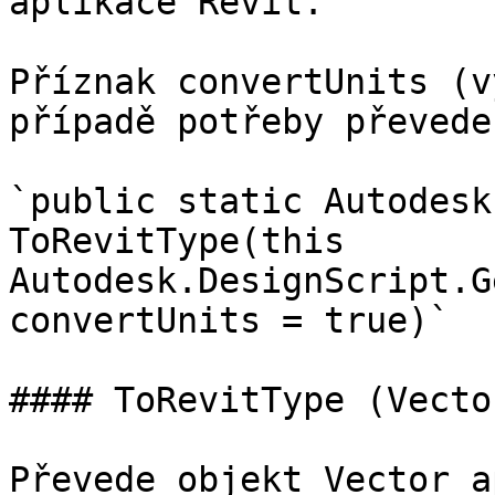
aplikace Revit.

Příznak convertUnits (v
případě potřeby převede
`public static Autodesk
ToRevitType(this 
Autodesk.DesignScript.G
convertUnits = true)`

#### ToRevitType (Vector
Převede objekt Vector a