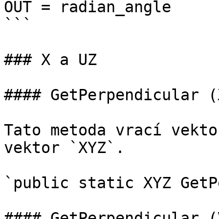
OUT = radian_angle

```

### X a UZ

#### GetPerpendicular (X
Tato metoda vrací vekto
vektor `XYZ`.

`public static XYZ GetP
#### GetPerpendicular (