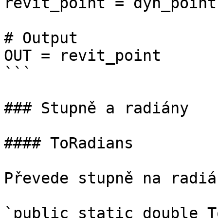
revit_point = dyn_point
# Output

OUT = revit_point

```

### Stupně a radiány

#### ToRadians

Převede stupně na radián
`public static double T