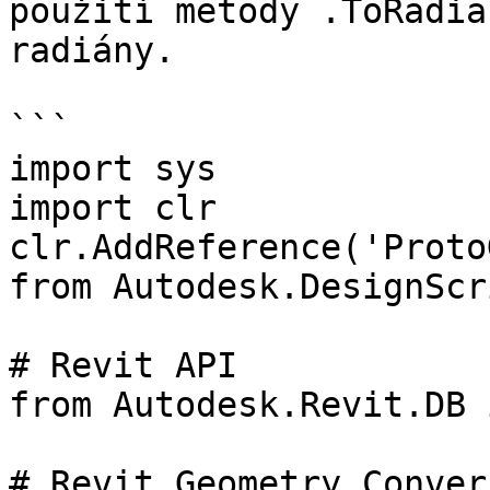
použití metody .ToRadia
radiány.

```

import sys

import clr

clr.AddReference('Proto
from Autodesk.DesignScr
# Revit API

from Autodesk.Revit.DB 
# Revit Geometry Conver