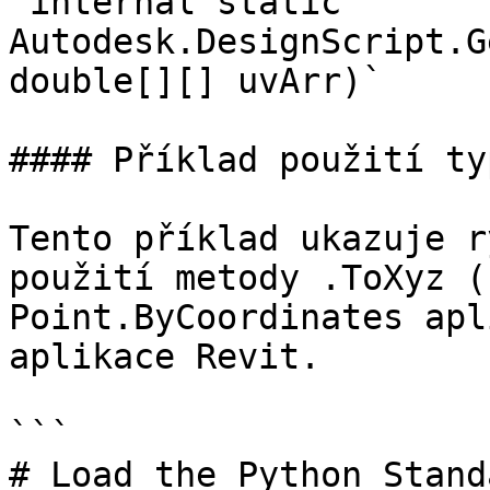
`internal static 
Autodesk.DesignScript.G
double[][] uvArr)`

#### Příklad použití ty
Tento příklad ukazuje r
použití metody .ToXyz (
Point.ByCoordinates apl
aplikace Revit.

```

# Load the Python Stand