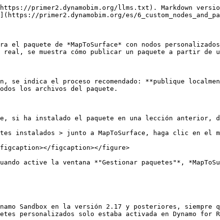
https://primer2.dynamobim.org/llms.txt). Markdown versio
](https://primer2.dynamobim.org/es/6_custom_nodes_and_pa
ra el paquete de *MapToSurface* con nodos personalizados
 real, se muestra cómo publicar un paquete a partir de u
n, se indica el proceso recomendado: **publique localmen
odos los archivos del paquete.

e, si ha instalado el paquete en una lección anterior, d
tes instalados > junto a MapToSurface, haga clic en el m
figcaption></figcaption></figure>

uando active la ventana *"Gestionar paquetes"*, *MapToSu
namo Sandbox en la versión 2.17 y posteriores, siempre q
etes personalizados solo estaba activada en Dynamo for R