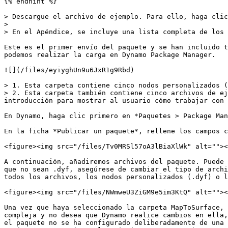
{% endhint %}

> Descargue el archivo de ejemplo. Para ello, haga clic
>

> En el Apéndice, se incluye una lista completa de los 
Este es el primer envío del paquete y se han incluido t
podemos realizar la carga en Dynamo Package Manager.

![](/files/eyiyghUn9u6JxR1g9Rbd)

> 1. Esta carpeta contiene cinco nodos personalizados (
> 2. Esta carpeta también contiene cinco archivos de ej
introducción para mostrar al usuario cómo trabajar con 
En Dynamo, haga clic primero en *Paquetes > Package Man
En la ficha *Publicar un paquete*, rellene los campos c
<figure><img src="/files/Tv0MRSl57oA3lBiaXlWk" alt=""><
A continuación, añadiremos archivos del paquete. Puede 
que no sean .dyf, asegúrese de cambiar el tipo de archi
todos los archivos, los nodos personalizados (.dyf) o l
<figure><img src="/files/NWmweU3ZiGM9e5im3KtQ" alt=""><
Una vez que haya seleccionado la carpeta MapToSurface, 
compleja y no desea que Dynamo realice cambios en ella,
el paquete no se ha configurado deliberadamente de una 