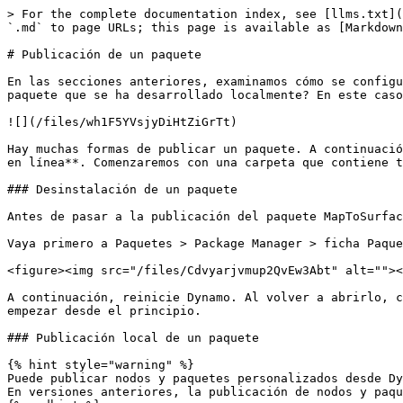
> For the complete documentation index, see [llms.txt](
`.md` to page URLs; this page is available as [Markdown
# Publicación de un paquete

En las secciones anteriores, examinamos cómo se configu
paquete que se ha desarrollado localmente? En este caso
![](/files/wh1F5YVsjyDiHtZiGrTt)

Hay muchas formas de publicar un paquete. A continuació
en línea**. Comenzaremos con una carpeta que contiene t
### Desinstalación de un paquete

Antes de pasar a la publicación del paquete MapToSurfac
Vaya primero a Paquetes > Package Manager > ficha Paque
<figure><img src="/files/Cdvyarjvmup2QvEw3Abt" alt=""><
A continuación, reinicie Dynamo. Al volver a abrirlo, c
empezar desde el principio.

### Publicación local de un paquete

{% hint style="warning" %}

Puede publicar nodos y paquetes personalizados desde Dy
En versiones anteriores, la publicación de nodos y paqu