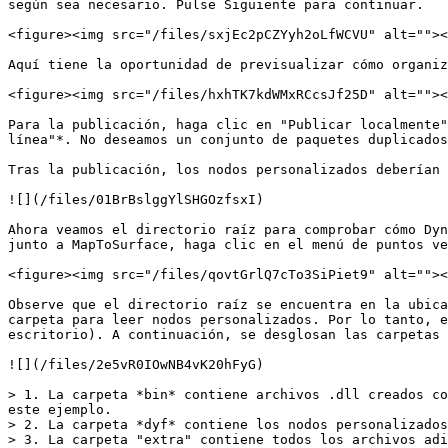
según sea necesario. Pulse Siguiente para continuar.

<figure><img src="/files/sxjEc2pCZYyh2oLfWCVU" alt=""><
Aquí tiene la oportunidad de previsualizar cómo organiz
<figure><img src="/files/hxhTK7kdWMxRCcsJf25D" alt=""><
Para la publicación, haga clic en "Publicar localmente"
línea"*. No deseamos un conjunto de paquetes duplicados
Tras la publicación, los nodos personalizados deberían 
![](/files/01BrBslggYlSHGOzfsxI)

Ahora veamos el directorio raíz para comprobar cómo Dyn
junto a MapToSurface, haga clic en el menú de puntos ve
<figure><img src="/files/qovtGrlQ7cTo3SiPiet9" alt=""><
Observe que el directorio raíz se encuentra en la ubica
carpeta para leer nodos personalizados. Por lo tanto, e
escritorio). A continuación, se desglosan las carpetas 
![](/files/2e5vR0IOwNB4vK20hFyG)

> 1. La carpeta *bin* contiene archivos .dll creados co
este ejemplo.

> 2. La carpeta *dyf* contiene los nodos personalizados
> 3. La carpeta "extra" contiene todos los archivos adi