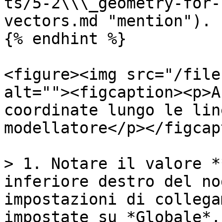
ts/5-2\\\_geometry-for-
vectors.md "mention").

{% endhint %}

<figure><img src="/file
alt=""><figcaption><p>A
coordinate lungo le lin
modellatore</p></figcap
> 1. Notare il valore *
inferiore destro del no
impostazioni di collega
impostate su *Globale*,