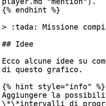
player.md "mention").

{% endhint %}

> :tada: Missione compiu
## Idee

Ecco alcune idee su com
di questo grafico.

{% hint style="info" %}

Aggiungere la possibili
\*\*intervalli di progr