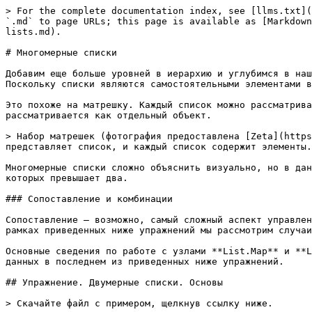
> For the complete documentation index, see [llms.txt](https://primer2.dynamobim.org/llms.txt). Markdown versions of documentation pages are available by appending `.md` to page URLs; this page is available as [Markdown](https://primer2.dynamobim.org/ru/5_essential_nodes_and_concepts/5-4_designing-with-lists/4-n-dimensional-lists.md).

# Многомерные списки

Добавим еще больше уровней в иерархию и углубимся в нашу кроличью нору. Структура данных может быть гораздо более объемной, чем простой двумерный список списков. Поскольку списки являются самостоятельными элементами в Dynamo, мы можем создать данные с практически неограниченным количеством измерений.

Это похоже на матрешку. Каждый список можно рассматривать как один контейнер, который содержит несколько элементов. Каждый список обладает собственными свойствами и рассматривается как отдельный объект.

> Набор матрешек (фотография предоставлена [Zeta](https://www.flickr.com/photos/beppezizzi/145493363)) является аналогией многомерных списков. Каждый слой представляет список, и каждый список содержит элементы. В Dynamo каждый контейнер может содержать несколько контейнеров (представляющих элементы каждого списка).

Многомерные списки сложно объяснить визуально, но в данном разделе есть несколько упражнений, которые помогут вам разобраться в работе со списками, число измерений которых превышает два.

### Сопоставление и комбинации

Сопоставление — возможно, самый сложный аспект управления данными в Dynamo, особенно когда речь идет о сложных иерархических структурах, состоящих из списков. В рамках приведенных ниже упражнений мы рассмотрим случаи, в которых следует использовать сопоставление и комбинации при работе с многомерными данными.

Основные сведения по работе с узлами **List.Map** и **List.Combine** можно найти в предыдущем разделе. Эти узлы будут использованы для работы со сложной структурой данных в последнем из приведенных ниже упражнений.

## Упражнение. Двумерные списки. Основы

> Скачайте файл с примером, щелкнув ссылку ниже.
>
> Полный список файлов примеров можно найти в приложении.

Это первое из трех упражнений, направленных на работу с импортированной геометрией. От упражнения к упражнению структура данных будет усложняться.

\![Упражнение](https://github.com/DynamoDS/DynamoPrimerNew/blob/master-rus/.gitbook/assets/n-dimensional%20lists%20-%202d%20lists%20basic%2001.jpg)

> 1. Начнем с файла SAT, расположенного в папке с файлами для упражнения. Добавим его в приложение с помощью узла **File Path**.
> 2. Узел **Geometry.ImportFromSAT** импортирует геометрию в Dynamo и отображает ее в виде двух поверхностей.

Для простоты в этом упражнении вы будете работать только с одной поверхностью.

!

> 1. Чтобы выбрать верхнюю поверхность, задайте индекс 1. Для этого добавьте узел **List.GetItemAtIndex**.
> 2. Отключите предварительный просмотр геометрии в области предварительного просмотра **Geometry.ImportFromSAT**.

Теперь нужно преобразовать поверхность в сетку точек.

!

> 1\. С помощью узла **Code Block** вставьте две следующие строки кода: `0..1..#10;` `0..1..#5;`.
>
> 2\. Используя узел **Surface.PointAtParameter**, соедините два значения Code Block с входными параметрами «u» и *v*. Задайте для параметра *Переплетение* этого узла значение *Векторное произведение*.
>
> 3\. Полученная структура данных отображается в области предварительного просмотра D