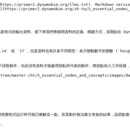
https://primer2.dynamobim.org/llms.txt). Markdown versio
](https://primer2.dynamobim.org/zh-tw/5_essential_nodes_
形式的輸出資料。接下來我們將檢閱資料的定義、構建方式，並開始在 Dyna
 或 `17`。但是資料也有許多不同類型：表示變動數字的變數 (`height`)
資料而不採取動作，但必須有資料才能處理節點所代表的動作。將節點加入工作區後
ee/master-cht/5_essential_nodes_and_concepts/images/dat
使用視覺程式設計時可能已瞭解這一點。若某動作無法建立有效的結果，該節點會
。
