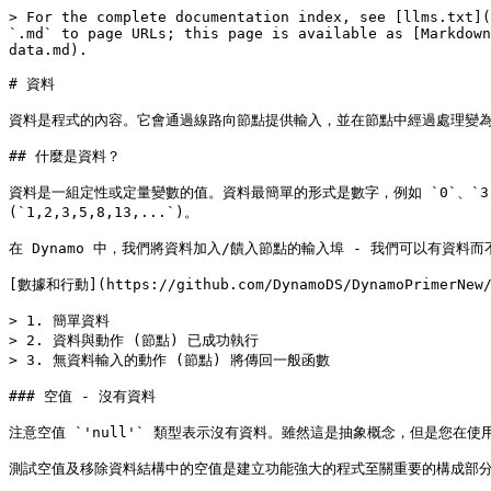
> For the complete documentation index, see [llms.txt](
`.md` to page URLs; this page is available as [Markdown
data.md).

# 資料

資料是程式的內容。它會通過線路向節點提供輸入，並在節點中經過處理變為新
## 什麼是資料？

資料是一組定性或定量變數的值。資料最簡單的形式是數字，例如 `0`、`3.14`
(`1,2,3,5,8,13,...`)。

在 Dynamo 中，我們將資料加入/饋入節點的輸入埠 - 我們可以有
[數據和行動](https://github.com/DynamoDS/DynamoPrimerNew/tr
> 1. 簡單資料

> 2. 資料與動作 (節點) 已成功執行

> 3. 無資料輸入的動作 (節點) 將傳回一般函數

### 空值 - 沒有資料

注意空值 `'null'` 類型表示沒有資料。雖然這是抽象概念，但是您在
測試空值及移除資料結構中的空值是建立功能強大的程式至關重要的構成部分