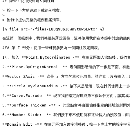
## 練習：使用資料建立圓柱鏈

> 按一下下方的連結下載範例檔案。

>

> 附錄中提供完整的範例檔案清單。

{% file src="/files/L8Ug9Up10WnVtUwSLwtx" %}

在這第一個範例中，我們將組裝薄殼圓柱，這將使用我們在本節中討論的幾何
### 第 I 部分：使用一些可變參數為一個圓柱設定圖表。

1\. 加入 **Point.ByCoordinates -** 在圖元區加入節點後，
2.**Plane.ByOriginNormal -** 幾何圖形階層的下一步
**Vector.ZAxis -** 這是 z 方向的單位化向量。請注意，沒有輸入，只有
3.**Circle.ByPlaneRadius -** 接下來是階層，現在我
4.**Curve.Extrude -** 現在我們指定深度與第三個延伸方向
5.**Surface.Thicken -** - 此節點會將曲面偏移指定的距
6.**Number Slider -** 我們接下來不使用所有這些輸入的預設值
**Domain Edit -** 在圖元區加入數字滑棒後，按一下左上方的脫字字