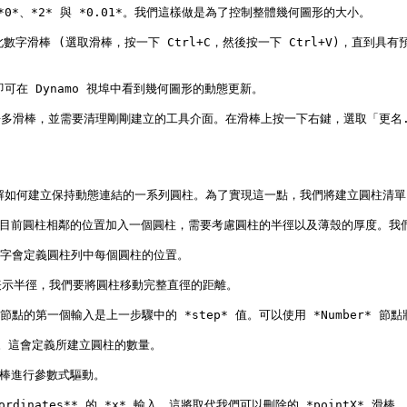
變更為 *0*、*2* 與 *0.01*。我們這樣做是為了控制整體幾何圖形的大小。

並貼上此數字滑棒 (選取滑棒，按一下 Ctrl+C，然後按一下 Ctrl+V)，
在 Dynamo 視埠中看到幾何圖形的動態更新。

上加入了許多滑棒，並需要清理剛剛建立的工具介面。在滑棒上按一下右鍵，選取「更
解如何建立保持動態連結的一系列圓柱。為了實現這一點，我們將建立圓柱清單
要在與目前圓柱相鄰的位置加入一個圓柱，需要考慮圓柱的半徑以及薄殼的厚度。我
字會定義圓柱列中每個圓柱的位置。

值表示半徑，我們要將圓柱移動完整直徑的距離。

* 節點的第一個輸入是上一步驟中的 *step* 值。可以使用 *Number* 節點將 
數滑棒。這會定義所建立圓柱的數量。

滑棒進行參數式驅動。

oordinates** 的 *x* 輸入。這將取代我們可以刪除的 *pointX*