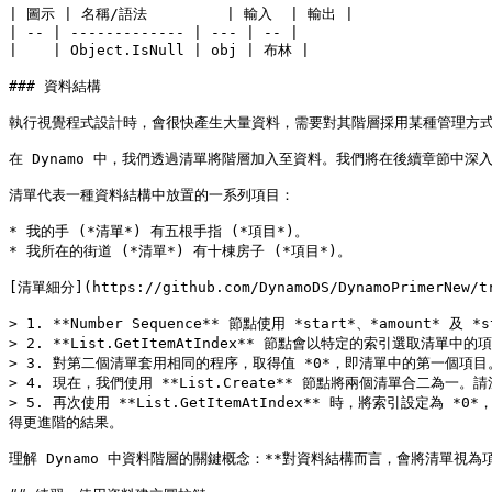
| 圖示 | 名稱/語法         | 輸入  | 輸出 |

| -- | ------------- | --- | -- |

|    | Object.IsNull | obj | 布林 |

### 資料結構

執行視覺程式設計時，會很快產生大量資料，需要對其階層採用某種管理方式
在 Dynamo 中，我們透過清單將階層加入至資料。我們將在後續章節中深
清單代表一種資料結構中放置的一系列項目：

* 我的手 (*清單*) 有五根手指 (*項目*)。

* 我所在的街道 (*清單*) 有十棟房子 (*項目*)。

[清單細分](https://github.com/DynamoDS/DynamoPrimerNew/tre
> 1. **Number Sequence** 節點使用 *start*、*amo
> 2. **List.GetItemAtIndex** 節點會以特定的索引選取清單
> 3. 對第二個清單套用相同的程序，取得值 *0*，即清單中的第一個項目。
> 4. 現在，我們使用 **List.Create** 節點將兩個清單合二為一
> 5. 再次使用 **List.GetItemAtIndex** 時，將索
得更進階的結果。

理解 Dynamo 中資料階層的關鍵概念：**對資料結構而言，會將清單視為