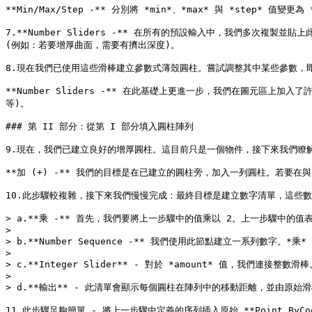
**Min/Max/Step -** 分別將 *min*、*max* 與 *step* 值
7.**Number Sliders -** 在所有的預設輸入中，我們多次複製
(例如：若要增厚曲面，需要有擠出深度)。

8.現在我們已使用這些滑棒建立參數式薄殼圓柱。嘗試調整其中某些參數，即可
**Number Sliders -** 在此基礎上更進一步，我們在圖元區
等)。

### 第 II 部分：從第 I 部分填入圓柱陣列

9.現在，我們已建立良好的增厚圓柱。這目前只是一個物件，接下來我們瞭
**加 (+) -** 我們的目標是在已建立的圓柱旁，加入一列圓柱。若
10.此步驟較複雜，接下來我們慢慢完成：最終目標是建立數字清單，這些數
> a.**乘 -** 首先，我們要將上一步驟中的值乘以 2。上一步驟中的
>

> b.**Number Sequence -** 我們使用此節點建立一系列數字。*乘
>

> c.**Integer Slider** - 對於 *amount* 值，我們連接整
>

> d.**輸出** - 此清單會顯示每個圓柱在陣列中的移動距離，並由原始
11.此步驟足夠簡單 - 將上一步驟中定義的序列插入原始 **Point.ByC