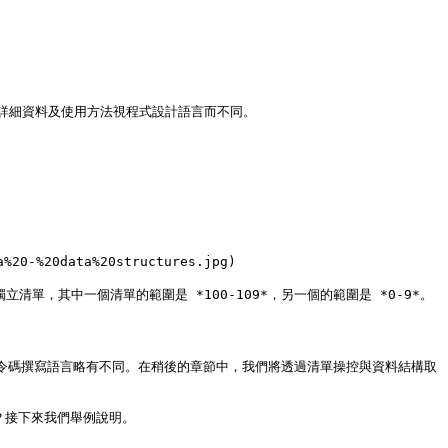
細資料及使用方法視程式設計語言而不同。

%20-%20data%20structures.jpg)

的獨立清單，其中一個清單的範圍是 *100-109*，另一個的範圍是 *0-9*。

與其他指令碼撰寫語言略有不同。在稍後的章節中，我們將透過清單操控與資料結構取
？接下來我們舉例說明。
