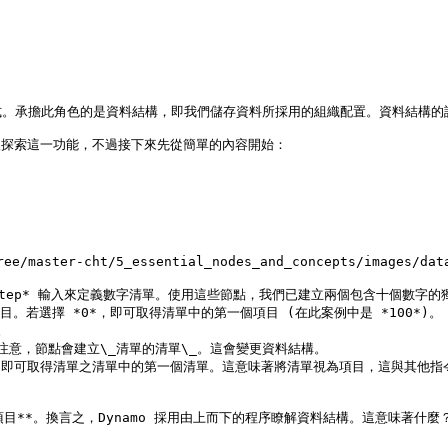
。承擔此角色的是資料結構，即我們儲存資料所採用的組織配置。資料結構的詳
入探索這一功能，不過接下來先從簡單的內容開始：

e/master-cht/5_essential_nodes_and_concepts/images/data
unt* 及 *step* 輸入來定義數字清單。使用這些節點，我們已建立兩個包含十個數字
中的項目。若選擇 *0*，即可取得清單中的第一個項目 (在此案例中是 *100*)。



。請注意，節點會建立\_清單的清單\_。這會變更資料結構。

引設定為 *0*，即可取得清單之清單中的第一個清單。這意味著將清單視為項目，這
項目**。換言之，Dynamo 採用由上而下的程序瞭解資料結構。這意味著什麼