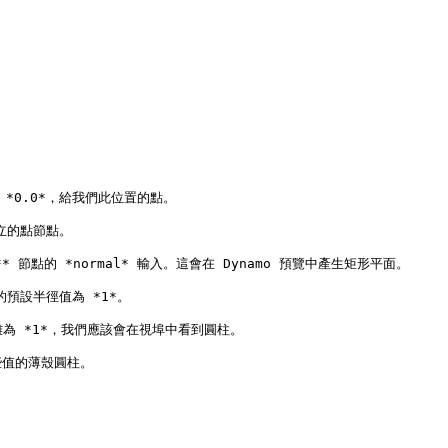
是 *0.0*，給我們此位置的點。

立的點節點。

** 節點的 *normal* 輸入。這會在 Dynamo 預覽中產生矩形平面。

預設半徑值為 *1*。

離為 *1*，我們應該會在視埠中看到圓柱。

些值的薄殼圓柱。
