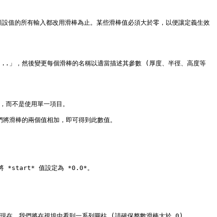
直到具有預設值的所有輸入都改用滑棒為止。某些滑棒值必須大於零，以便讓定義生效 
名...」，然後變更每個滑棒的名稱以適當描述其參數 (厚度、半徑、高度等
，而不是使用單一項目。

們將滑棒的兩個值相加，即可得到此數值。

*start* 值設定為 *0.0*。

 滑棒。現在，我們將在視埠中看到一系列圓柱 (請確保整數滑棒大於 0)。
