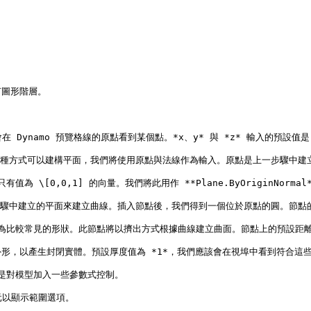
圖形階層。

我們會在 Dynamo 預覽格線的原點看到某個點。*x、y* 與 *z* 輸入的預設值
是平面。有數種方式可以建構平面，我們將使用原點與法線作為輸入。原點是上一步驟中建
值為 \[0,0,1] 的向量。我們將此用作 **Plane.ByOriginNormal
們使用上一步驟中建立的平面來建立曲線。插入節點後，我們得到一個位於原點的圓。節點的
，讓其成為比較常見的形狀。此節點將以擠出方式根據曲線建立曲面。節點上的預設距
離並封閉外形，以產生封閉實體。預設厚度值為 *1*，我們應該會在視埠中看到符合這
，而是對模型加入一些參數式控制。

元以顯示範圍選項。
