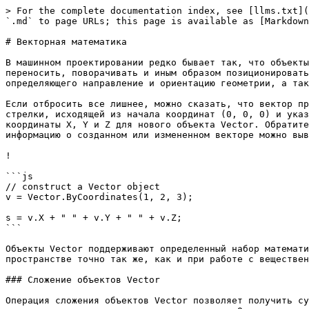
> For the complete documentation index, see [llms.txt](
`.md` to page URLs; this page is available as [Markdown
# Векторная математика

В машинном проектировании редко бывает так, что объекты
переносить, поворачивать и иным образом позиционировать
определяющего направление и ориентацию геометрии, а так
Если отбросить все лишнее, можно сказать, что вектор пр
стрелки, исходящей из начала координат (0, 0, 0) и указ
координаты X, Y и Z для нового объекта Vector. Обратите
информацию о созданном или измененном векторе можно выв
!

```js

// construct a Vector object

v = Vector.ByCoordinates(1, 2, 3);

s = v.X + " " + v.Y + " " + v.Z;

```

Объекты Vector поддерживают определенный набор математи
пространстве точно так же, как и при работе с веществен
### Сложение объектов Vector

Операция сложения объектов Vector позволяет получить су