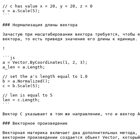
// c has value x = 20, y = 20, z = 0

c = a.Scale(5);

```

### Нормализация длины вектора

Зачастую при масштабировании вектора требуется, чтобы е
вектора, то есть приведя значение его длины к единице.

!

```js

a = Vector.ByCoordinates(1, 2, 3);

a_len = a.Length;

// set the a's length equal to 1.0

b = a.Normalized();

c = b.Scale(5);

// len is equal to 5

len = c.Length;

```

Вектор С указывает в том же направлении, что и вектор А
### Векторное произведение

Векторная материка включает два дополнительных метода, 
векторном произведении создается объект Vector, который