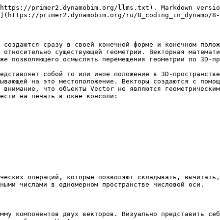
https://primer2.dynamobim.org/llms.txt). Markdown versio
](https://primer2.dynamobim.org/ru/8_coding_in_dynamo/8-
 создаются сразу в своей конечной форме и конечном полож
 относительно существующей геометрии. Векторная математи
же позволяющего осмыслять перемещения геометрии по 3D-пр
едставляет собой то или иное положение в 3D-пространстве
ывающей на это местоположение. Векторы создаются с помощ
 внимание, что объекты Vector не являются геометрическим
ести на печать в окне консоли:

ческих операций, которые позволяют складывать, вычитать,
ными числами в одномерном пространстве числовой оси.

мму компонентов двух векторов. Визуально представить себ