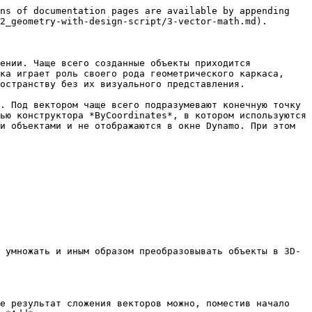
ns of documentation pages are available by appending 
2_geometry-with-design-script/3-vector-math.md).

ении. Чаще всего созданные объекты приходится 
ка играет роль своего рода геометрического каркаса, 
остранству без их визуального представления.

. Под вектором чаще всего подразумевают конечную точку 
ью конструктора *ByCoordinates*, в котором используются 
и объектами и не отображаются в окне Dynamo. При этом 
 умножать и иным образом преобразовывать объекты в 3D-
е результат сложения векторов можно, поместив начало 