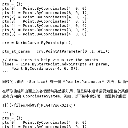
pts = {};

pts[0] = Point.ByCoordinates(4, 0, 0);

pts[1] = Point.ByCoordinates(6, 0, 1);

pts[2] = Point.ByCoordinates(4, 0, 2);

pts[3] = Point.ByCoordinates(4, 0, 3);

pts[4] = Point.ByCoordinates(4, 0, 4);

pts[5] = Point.ByCoordinates(3, 0, 5);

pts[6] = Point.ByCoordinates(4, 0, 6);

crv = NurbsCurve.ByPoints(pts);

pts_at_param = crv.PointAtParameter(0..1..#11);

// draw Lines to help visualize the points

lines = Line.ByStartPointEndPoint(pts_at_param,

    Point.ByCoordinates(4, 6, 0));

```

同樣的，曲面 (Surface) 有一個 *PointAtParameter* 方法，採
在萃取曲線和曲面上的各個點時雖然很好用，但是腳本通常需要知道位於某個參數的
處有方向的 CoordinateSystem。例如，以下腳本會沿著一個迴轉的曲面 (S
![](/files/Mb9VfjMLA4rVWukOZIKj)

```js

pts = {};

pts[0] = Point.ByCoordinates(4, 0, 0);

pts[1] = Point.ByCoordinates(3, 0, 1);
