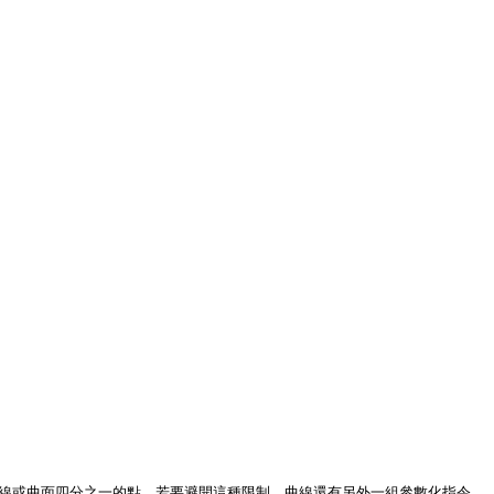
到曲線或曲面四分之一的點。若要避開這種限制，曲線還有另外一組參數化指令，