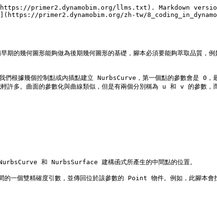
https://primer2.dynamobim.org/llms.txt). Markdown versio
](https://primer2.dynamobim.org/zh-tw/8_coding_in_dynamo
個早期的幾何圖形能夠做為後期幾何圖形的基礎，腳本必須要能夠萃取品質，例
我們根據幾個控制點或內插點建立 NurbsCurve，第一個點的參數會是 
許多。曲面的參數化與曲線類似，但是有兩個分別稱為 u 和 v 的參數，
Curve 和 NurbsSurface 建構函式所產生的中間點的位置。

到 1 之間的一個雙精確度引數，並傳回位於該參數的 Point 物件。例如，此腳本會找出