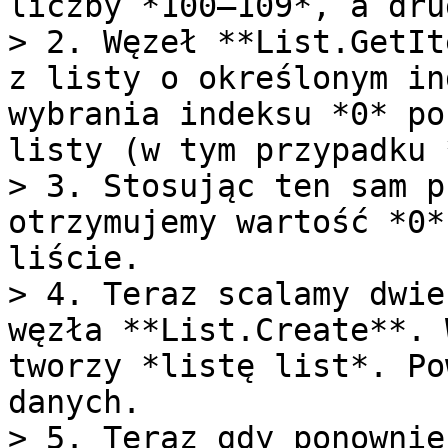
liczby *100–109*, a dru
> 2. Węzeł **List.GetIt
z listy o określonym in
wybrania indeksu *0* po
listy (w tym przypadku 
> 3. Stosując ten sam p
otrzymujemy wartość *0*
liście.

> 4. Teraz scalamy dwie
węzła **List.Create**. 
tworzy *listę list*. Po
danych.

> 5. Teraz gdy ponownie