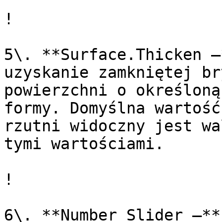
!

5\. **Surface.Thicken —
uzyskanie zamkniętej br
powierzchni o określoną
formy. Domyślna wartość
rzutni widoczny jest wa
tymi wartościami.

!

6\. **Number Slider —**