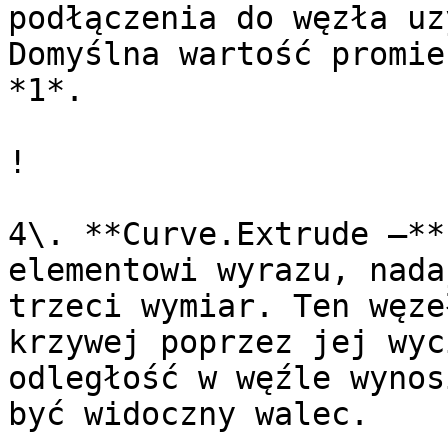
podłączenia do węzła uz
Domyślna wartość promie
*1*.

!

4\. **Curve.Extrude —**
elementowi wyrazu, nada
trzeci wymiar. Ten węze
krzywej poprzez jej wyc
odległość w węźle wynos
być widoczny walec.
