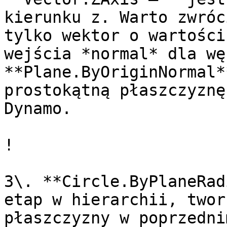
kierunku z. Warto zwróc
tylko wektor o wartości
wejścia *normal* dla węz
**Plane.ByOriginNormal*
prostokątną płaszczyznę
Dynamo.

!

3\. **Circle.ByPlaneRad
etap w hierarchii, twor
płaszczyzny w poprzedni