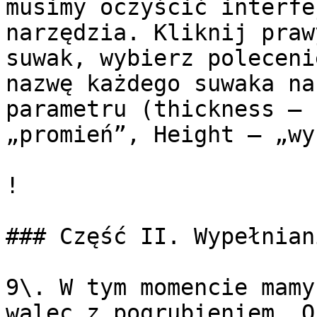
musimy oczyścić interfe
narzędzia. Kliknij praw
suwak, wybierz poleceni
nazwę każdego suwaka na
parametru (thickness — 
„promień”, Height — „wy
!

### Część II. Wypełnian
9\. W tym momencie mamy
walec z pogrubieniem. O