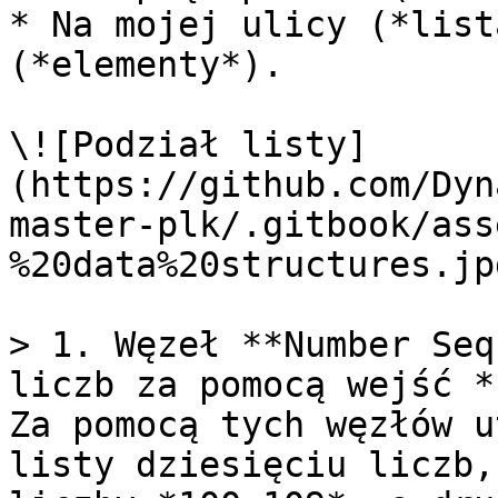
* Na mojej ulicy (*list
(*elementy*).

\![Podział listy]
(https://github.com/Dyn
master-plk/.gitbook/ass
%20data%20structures.jpg
> 1. Węzeł **Number Seq
liczb za pomocą wejść *
Za pomocą tych węzłów u
listy dziesięciu liczb,