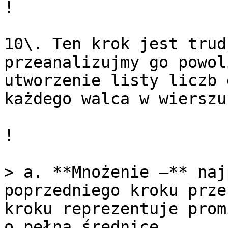
!

10\. Ten krok jest trud
przeanalizujmy go powol
utworzenie listy liczb 
każdego walca w wierszu.
!

> a. **Mnożenie —** naj
poprzedniego kroku prze
kroku reprezentuje prom
o pełną średnicę.
