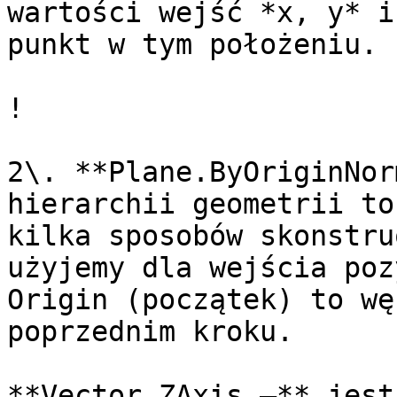
wartości wejść *x, y* i
punkt w tym położeniu.

!

2\. **Plane.ByOriginNor
hierarchii geometrii to
kilka sposobów skonstru
użyjemy dla wejścia poz
Origin (początek) to wę
poprzednim kroku.

**Vector.ZAxis —** jest