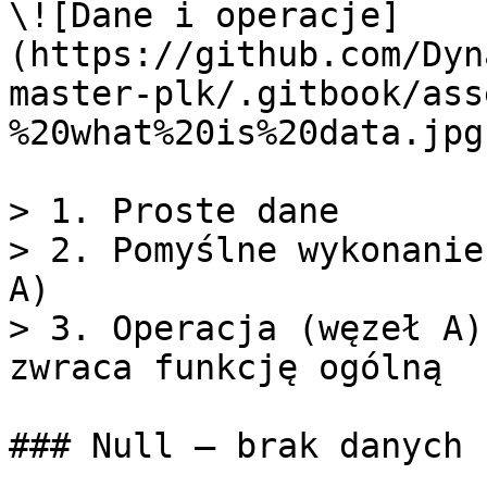
\![Dane i operacje]
(https://github.com/Dyn
master-plk/.gitbook/ass
%20what%20is%20data.jpg)
> 1. Proste dane

> 2. Pomyślne wykonanie
A)

> 3. Operacja (węzeł A)
zwraca funkcję ogólną

### Null — brak danych
