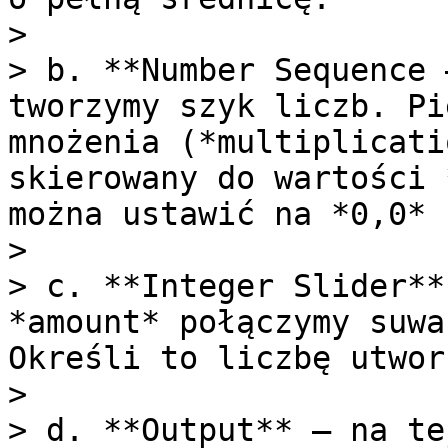
>

> b. **Number Sequence 
tworzymy szyk liczb. Pi
mnożenia (*multiplicati
skierowany do wartości 
można ustawić na *0,0* 
>

> c. **Integer Slider**
*amount* połączymy suwa
Określi to liczbę utwor
>

> d. **Output** — na te