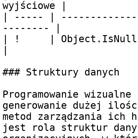
wyjściowe |

| ----- | -------------
-------- |

| !     | Object.IsNull  | o
|

### Struktury danych

Programowanie wizualne 
generowanie dużej ilośc
metod zarządzania ich h
jest rola struktur dany