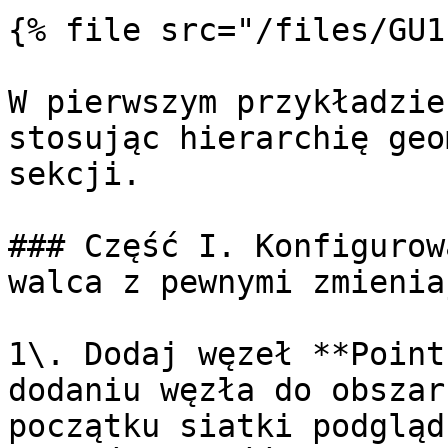
{% file src="/files/GU1
W pierwszym przykładzie
stosując hierarchię geo
sekcji.

### Część I. Konfigurow
walca z pewnymi zmienia
1\. Dodaj węzeł **Point
dodaniu węzła do obszar
początku siatki podgląd