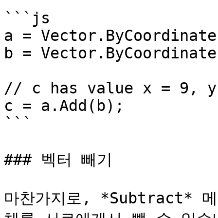
```js

a = Vector.ByCoordinate
b = Vector.ByCoordinate
// c has value x = 9, y
c = a.Add(b);

```

### 벡터 빼기

마찬가지로, *Subtract*