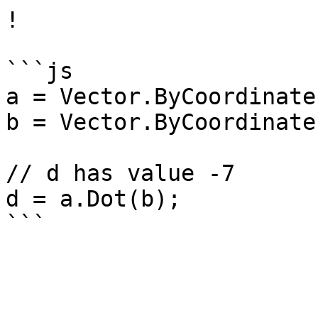
!

```js

a = Vector.ByCoordinate
b = Vector.ByCoordinate
// d has value -7

d = a.Dot(b);
