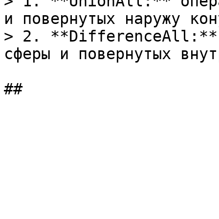
> 1. **UnionAll:** опер
и повернутых наружу кон
> 2. **DifferenceAll:**
сферы и повернутых внут