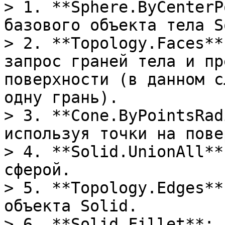
> 1. **Sphere.ByCenterP
базового объекта тела S
> 2. **Topology.Faces**
запрос граней тела и пр
поверхности (в данном с
одну грань).

> 3. **Cone.ByPointsRad
используя точки на пове
> 4. **Solid.UnionAll**
сферой.

> 5. **Topology.Edges**
объекта Solid.

> 6. **Solid.Fillet**: 