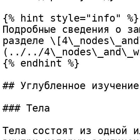
{% hint style="info" %}

Подробные сведения о за
разделе \[4\_nodes\_and
(../../4\_nodes\_and\_w
{% endhint %}

## Углубленное изучение

### Тела

Тела состоят из одной и