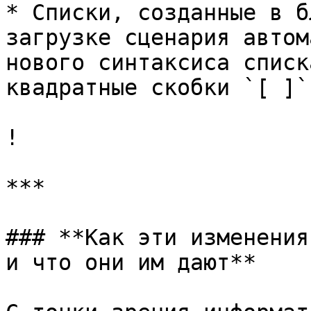
* Списки, созданные в б
загрузке сценария автом
нового синтаксиса списк
квадратные скобки `[ ]`
!

***

### **Как эти изменения
и что они им дают**
