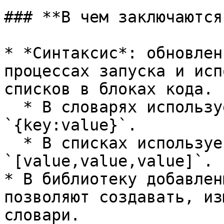
### **В чем заключаются
* *Синтаксис*: обновлен
процессах запуска и исп
списков в блоках кода.

  * В словарях используется следующий синтаксис: 
`{key:value}`.

  * В списках используется следующий синтаксис: 
`[value,value,value]`.

* В библиотеку добавлен
позволяют создавать, из
словари.
