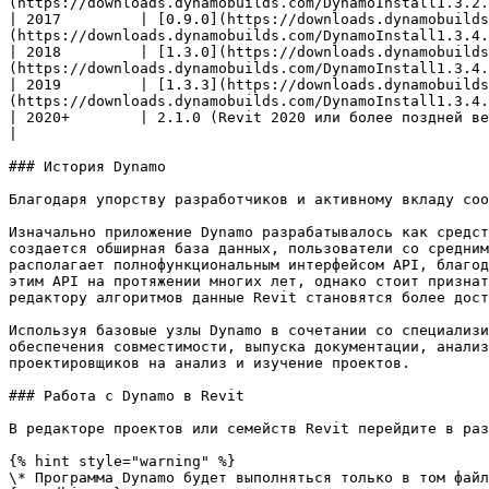
(https://downloads.dynamobuilds.com/DynamoInstall1.3.2.
| 2017         | [0.9.0](https://downloads.dynamobuild
(https://downloads.dynamobuilds.com/DynamoInstall1.3.4.
| 2018         | [1.3.0](https://downloads.dynamobuild
(https://downloads.dynamobuilds.com/DynamoInstall1.3.4.
| 2019         | [1.3.3](https://downloads.dynamobuild
(https://downloads.dynamobuilds.com/DynamoInstall1.3.4.
| 2020+        | 2.1.0 (Revit 2020 или более поздней версии теперь включает Dynamo и обновляется в 
|

### История Dynamo

Благодаря упорству разработчиков и активному вкладу соо
Изначально приложение Dynamo разрабатывалось как средст
создается обширная база данных, пользователи со средним
располагает полнофункциональным интерфейсом API, благод
этим API на протяжении многих лет, однако стоит признат
редактору алгоритмов данные Revit становятся более дост
Используя базовые узлы Dynamo в сочетании со специализи
обеспечения совместимости, выпуска документации, анализ
проектировщиков на анализ и изучение проектов.

### Работа с Dynamo в Revit

В редакторе проектов или семейств Revit перейдите в раз
{% hint style="warning" %}

\* Программа Dynamo будет выполняться только в том файл