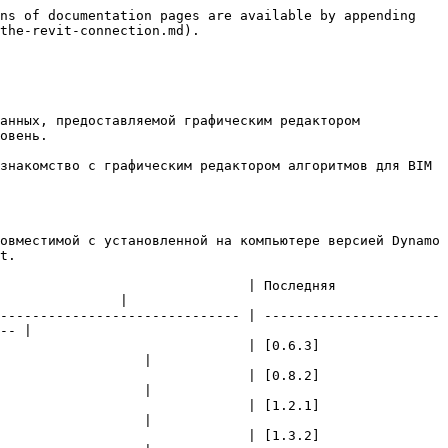
ns of documentation pages are available by appending 
the-revit-connection.md).

анных, предоставляемой графическим редактором 
овень.

знакомство с графическим редактором алгоритмов для BIM 
овместимой с установленной на компьютере версией Dynamo 
t.

                               | Последняя 
               |

------------------------------ | ----------------------
-- |

                               | [0.6.3]
                  |

                               | [0.8.2]
                  |

                               | [1.2.1]
                  |

                               | [1.3.2]