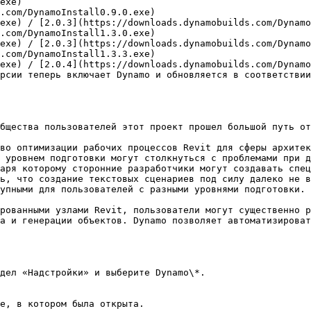
exe)                                                    
s.com/DynamoInstall0.9.0.exe)                            
exe) / [2.0.3](https://downloads.dynamobuilds.com/Dynamo
s.com/DynamoInstall1.3.0.exe)                            
exe) / [2.0.3](https://downloads.dynamobuilds.com/Dynamo
s.com/DynamoInstall1.3.3.exe)                            
exe) / [2.0.4](https://downloads.dynamobuilds.com/Dynamo
соответствии с графиком обновлений Revit.) | Отсутствует                                             
бщества пользователей этот проект прошел большой путь от
во оптимизации рабочих процессов Revit для сферы архитек
 уровнем подготовки могут столкнуться с проблемами при д
аря которому сторонние разработчики могут создавать спец
ь, что создание текстовых сценариев под силу далеко не в
упными для пользователей с разными уровнями подготовки.

рованными узлами Revit, пользователи могут существенно р
а и генерации объектов. Dynamo позволяет автоматизироват
дел «Надстройки» и выберите Dynamo\*.

е, в котором была открыта.
