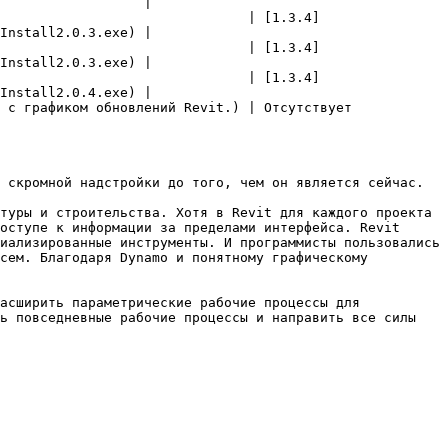
                  |

                               | [1.3.4]
Install2.0.3.exe) |

                               | [1.3.4]
Install2.0.3.exe) |

                               | [1.3.4]
Install2.0.4.exe) |

                                                                                
 скромной надстройки до того, чем он является сейчас.

туры и строительства. Хотя в Revit для каждого проекта 
оступе к информации за пределами интерфейса. Revit 
иализированные инструменты. И программисты пользовались 
сем. Благодаря Dynamo и понятному графическому 
асширить параметрические рабочие процессы для 
ь повседневные рабочие процессы и направить все силы 