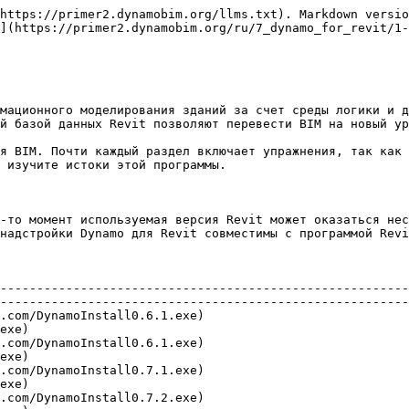
https://primer2.dynamobim.org/llms.txt). Markdown versio
](https://primer2.dynamobim.org/ru/7_dynamo_for_revit/1-
мационного моделирования зданий за счет среды логики и д
й базой данных Revit позволяют перевести BIM на новый ур
я BIM. Почти каждый раздел включает упражнения, так как 
 изучите истоки этой программы.

-то момент используемая версия Revit может оказаться нес
надстройки Dynamo для Revit совместимы с программой Revi
                                                        
                                                        
--------------------------------------------------------
--------------------------------------------------------
s.com/DynamoInstall0.6.1.exe)                            
exe)                                                    
s.com/DynamoInstall0.6.1.exe)                            
exe)                                                    
s.com/DynamoInstall0.7.1.exe)                            
exe)                                                    
s.com/DynamoInstall0.7.2.exe)                            