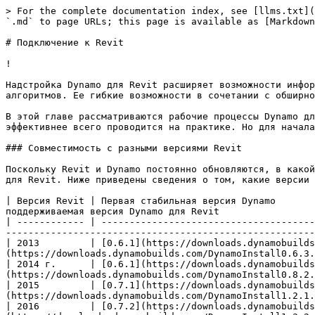
> For the complete documentation index, see [llms.txt](
`.md` to page URLs; this page is available as [Markdown
# Подключение к Revit

!

Надстройка Dynamo для Revit расширяет возможности инфор
алгоритмов. Ее гибкие возможности в сочетании с обширно
В этой главе рассматриваются рабочие процессы Dynamo дл
эффективнее всего проводится на практике. Но для начала
### Совместимость с разными версиями Revit

Поскольку Revit и Dynamo постоянно обновляются, в какой
для Revit. Ниже приведены сведения о том, какие версии 
| Версия Revit | Первая стабильная версия Dynamo       
поддерживаемая версия Dynamo для Revit                 
| ------------ | --------------------------------------
-------------------------------------------------------
| 2013         | [0.6.1](https://downloads.dynamobuild
(https://downloads.dynamobuilds.com/DynamoInstall0.6.3.
| 2014 г.      | [0.6.1](https://downloads.dynamobuild
(https://downloads.dynamobuilds.com/DynamoInstall0.8.2.
| 2015         | [0.7.1](https://downloads.dynamobuild
(https://downloads.dynamobuilds.com/DynamoInstall1.2.1.
| 2016         | [0.7.2](https://downloads.dynamobuild