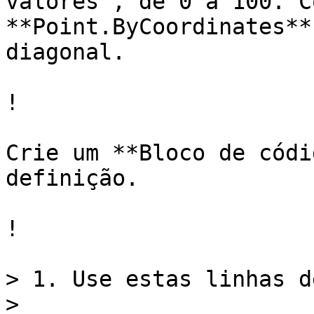
valores , de 0 a 100. C
**Point.ByCoordinates**
diagonal.

!

Crie um **Bloco de códi
definição.

!

> 1. Use estas linhas d
>
