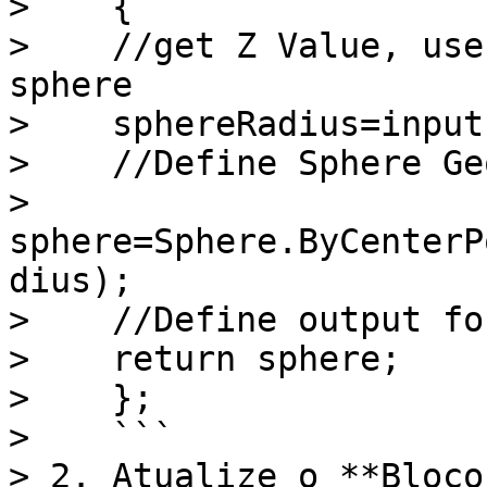
>    {

>    //get Z Value, use
sphere

>    sphereRadius=input
>    //Define Sphere Ge
>    
sphere=Sphere.ByCenterP
dius);

>    //Define output fo
>    return sphere;

>    };

>    ```

> 2. Atualize o **Bloco