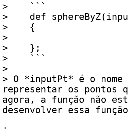
>    ```

>    def sphereByZ(input
>    {

>

>    };

>    ```

>

> O *inputPt* é o nome 
representar os pontos q
agora, a função não est
desenvolver essa função