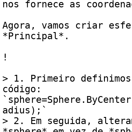
nos fornece as coordena
Agora, vamos criar esfe
*Principal*.

!

> 1. Primeiro definimos
código: 
`sphere=Sphere.ByCenter
adius);`

> 2. Em seguida, altera
*sphere* em vez de *sph