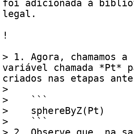
foi adicionada à biblio
legal.

!

> 1. Agora, chamamos a 
variável chamada *Pt* p
criados nas etapas ante
>

>    ```

>    sphereByZ(Pt)

>    ```

> 2. Observe que, na sa