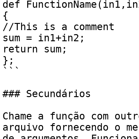
def FunctionName(in1,in2
{

//This is a comment

sum = in1+in2;

return sum;

};

```

### Secundários

Chame a função com outr
arquivo fornecendo o me
de argumentos. Funciona