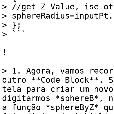
> //get Z Value, ise ot
> sphereRadius=inputPt.Z
> };

> ```

!

> 1. Agora, vamos recor
outro **Code Block**. S
tela para criar um novo
digitarmos *sphereB*, n
a função *sphereByZ* qu