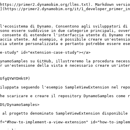
a, utilizzata come riferimento ed eliminata. `NotificationObject` fornirà notifiche per le modifiche in Dynamo e `IDisposable`. Quando si verifica una modifica, il conteggio verrà aggiornato di conseguenza.

![File di classe dell'estensione della vista](/files/89wn8s1i5fMdusRwvest)

> 1. Un file di classe denominato `SampleViewExtension.cs` che implementerà `IViewExtension`
> 2. Un file di classe denominato `SampleWindowViewMode.cs` che implementerà `NotificationObject`

Per utilizzare `IViewExtension`, è necessario il pacchetto NuGet WpfUILibrary. L'installazione di questo pacchetto comporta l'installazione automatica dei pacchetti Core, Services e ZeroTouchLibrary.

![Pacchetti dell'estensione della vista](/files/6vTWtSLMYloe6Ee9kN5O)

> 1. Selezionare WpfUILibrary.
> 2. Selezionare `Install` per installare tutti i pacchetti dipendenti.

**2. Implementazione della classe IViewExtension**

Dalla classe `IViewExtension` determineremo cosa succede quando Dynamo viene avviato, quando l'estensione viene caricata e quando Dynamo viene chiuso. Nel file della classe `SampleViewExtension.cs`, aggiungere il seguente codice:

```
using System;
using System.Windows;
using System.Windows.Controls;
using Dynamo.Wpf.Extensions;

namespace SampleViewExtension
{

    public class SampleViewExtension : IViewExtension
    {
        private MenuItem sampleMenuItem;

        public void Dispose()
        {
        }

        public void Startup(ViewStartupParams p)
        {
        }

        public void Loaded(ViewLoadedParams p)
        {
            // Save a reference to your loaded parameters.
            // You'll need these later when you want to use
            // the supplied workspaces

            sampleMenuItem = new MenuItem {Header = "Show View Extension Sample Window"};
            sampleMenuItem.Click += (sender, args) =>
            {
                var viewModel = new SampleWindowViewModel(p);
                var window = new SampleWindow
                {
                    // Set the data context for the main grid in the window.
                    MainGrid = { DataContext = viewModel },

                    // Set the owner of the window to the Dynamo window.
                    Owner = p.DynamoWindow
                };

                window.Left = window.Owner.Left + 400;
                window.Top = window.Owner.Top + 200;

                // Show a modeless window.
                window.Show();
            };
            p.AddExtensionMenuItem(sampleMenuItem);
        }

        public void Shutdown()
        {
        }

        public string UniqueId
        {
            get
            {
                return Guid.NewGuid().ToString();
            }  
        } 

        public string Name
        {
            get
            {
                return "Sample View Extension";
            }
        } 

    }
}
```

La classe `SampleViewExtension` crea una voce di menu selezionabile per aprire la finestra e collegarla al modello di vista e alla finestra.

* La classe `public class SampleViewExtension : IViewExtension` `SampleViewExtension` ereditata dall'interfaccia `IViewExtension` fornisce tutto ciò che è necessario per creare la voce di menu.
* `sampleMenuItem = new MenuItem { Header = "Show View Extension Sample Window" };` crea un elemento MenuItem e lo aggiunge al menu `View`.

![La voce di menu](/files/WYVUpCColgpBRLFDYAaU)

> 1. La voce di menu

* `sa