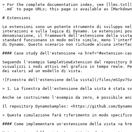
> For the complete documentation index, see [llms.txt](https://primer2.dynamobim.org/llms.txt). Markdown versions of documentation pages are available by appending `.md` to page URLs; this page is available as [Markdown](https://primer2.dynamobim.org/it/1_developer_primer_intro/3_developing_for_dynamo/7-extensions.md).

# Estensioni

Le estensioni sono un potente strumento di sviluppo nell'ecosistema di Dynamo. Consentono agli sviluppatori di gestire funzionalità personalizzate basate sulle interazioni e sulla logica di Dynamo. Le estensioni possono essere suddivise in due categorie principali, ovvero estensioni ed estensioni delle viste. Come implica la denominazione, il framework dell'estensione della vista consente di estendere l'interfaccia utente di Dynamo registrando voci di menu personalizzate. Le estensioni standard funzionano in modo molto simile, meno l'interfaccia utente. Ad esempio, è possibile creare un'estensione che registra informazioni specifiche nella console di Dynamo. Questo scenario non richiede alcuna interfaccia utente personalizzata e pertanto potrebbe essere eseguito anche utilizzando un'estensione.

#### Case study dell'estensione <a href="#extension-case-study" id="extension-case-study"></a>

Seguendo l'esempio SampleViewExtension dal repository DynamoSamples su GitHub, illustreremo la procedura necessaria per creare una finestra non modale semplice che visualizzi i nodi attivi nel grafico in tempo reale. Per un'estensione della vista è necessario creare un'interfaccia utente per la finestra ed eseguire il binding dei valori ad un modello di vista.

![Finestra dell'estensione della vista](/files/mSIpv7SvUfgQYWYDHktP)

> 1. La finestra dell'estensione della vista è stata sviluppata seguendo l'esempio SampleViewExtension nel repository su GitHub.

Anche se costruiremo l'esempio da zero, è possibile anche scaricare e creare il repository DynamoSamples come riferimento.

Il repository DynamoSamples: <https://github.com/DynamoDS/DynamoSamples>

> Questa simulazione farà riferimento in modo specifico al progetto denominato SampleViewExtension disponibile in `DynamoSamples/src/`.

#### Come implementare un'estensione della vista <a href="#how-to-implement-a-view-extension" id="how-to-implement-a-view-extension"></a>

Un'estensione della vista è costituita da tre parti essenziali:

* Un assieme contenente una classe che implementa `IViewExtension` e una classe che crea un modello di vista
* Un file `.xml` che indica a Dynamo dove deve cercare questo assieme in fase di esecuzione e il tipo di estensione
* Un file `.xaml` che esegue il binding dei dati alla visualizzazione grafica e determina l'aspetto della finestra

**1. Creazione della struttura del progetto**

Iniziare creando un nuovo progetto `Class Library` denominato `SampleViewExtension`.

![Creare una nuova libreria di classi.](/files/jNQZ1iPhMJzdfEBzlXPe)

![Configurazione di un nuovo progetto](/files/HrMNK7N728xPGYFjnA3S)

> 1. Creare un nuovo progetto selezionando `File > New > Project`.
> 2. Selezionare `Class Library`.
> 3. Assegnare al progetto il nome `SampleViewExtension`.
> 4. Selezionare `Ok`.

In questo progetto, avremo bisogno di due classi. Una classe implementerà `IViewExtension` e un'altra che implementerà `NotificationObject.` `IViewExtension` conterrà tutte le informazioni su come l'estensione verrà distribuita, caricat